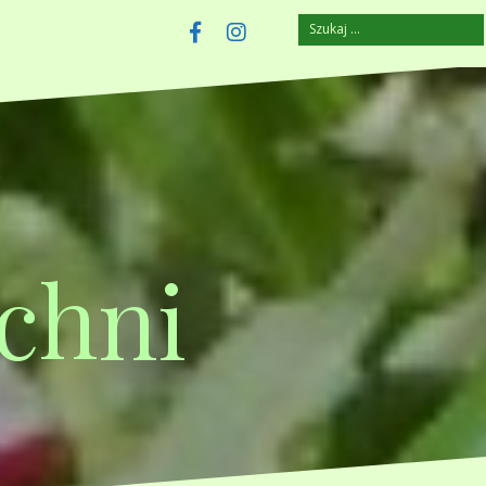
Szukaj:
szczuplejemy.pl
Facebook
Instagram
chni