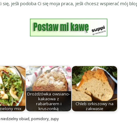
ię, jeśli podoba Ci się moja praca, jeśli chcesz wspierać mój blog
Drożdżówka owsiano-
kakaowa z
rabarbarem i
Chleb orkiszowy na
zielony mix
kruszonką
zakwasie
,
niedzielny obiad
,
pomidory
,
zupy