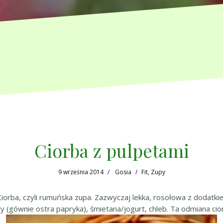
Ciorba z pulpetami
9 września 2014
Gosia
Fit
,
Zupy
 Ciorba, czyli rumuńska zupa. Zazwyczaj lekka, rosołowa z dodat
y (gównie ostra papryka), śmietana/jogurt, chleb. Ta odmiana ci