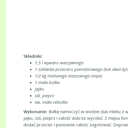
Składniki:
1,5 l wywaru warzywnego
1 szklanka przecieru pomidorowego (lub dwie ły
1/2 kg mielonego mieszanego mięsa
1 mała bułka
jajko
sól, pieprz
ew. mała cebulka
Wykonanie:
Bułkę namoczyć w wodzie (lub mleku z wod
jajko, sól, pieprz i całość dobrze wyrobić. Z mięs
dodać przecier i ponownie całośc zagotować. Dopraw