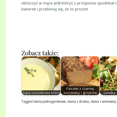
obtoczyć w mące Jeśli któryś z przepisów spodobał Ci s
banerek i przekonaj się, że to proste!
Zobacz także:
Pasztet z czarnej
Zupa czosnkowa krem
soczewicy i grzybów
Sałatka 
Tagged
dania jednogarnkowe
,
dania z drobiu
,
dania z wołowiny