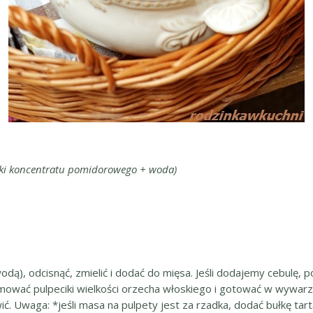
żki koncentratu pomidorowego + woda)
ą), odcisnąć, zmielić i dodać do mięsa. Jeśli dodajemy cebulę, po
a formować pulpeciki wielkości orzecha włoskiego i gotować w w
ić. Uwaga: *jeśli masa na pulpety jest za rzadka, dodać bułkę t