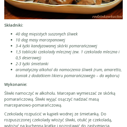
Składniki:
40 dag mięsistych suszonych śliwek
10 dag masy marcepanowej
3-4 łyżki kandyzowanej skórki pomarańczowej
1,5 tabliczki czekolady mlecznej (ew. 1 czekolada mleczna i
0,5 deserowej)
2-3 łyżki śmietanki
aromatyczny alkohol do namoczenia śliwek (rum, amaretto,
koniak z dodatkiem likieru pomarańczowego – do wyboru)
Wykonanie:
Śliwki namoczyć w alkoholu. Marcepan wymieszać ze skórką
pomarańczową. Śliwki wyjąć osączyć nadziać masą
marcepanowo-pomarańczową.
Czekoladę rozpuścić w kąpieli wodnej ze śmietanką. Do
rozpuszczonej czekolady włożyć śliwki, otulić je czekoladą,
wyłożyć na kuchenną kratkę i pozostawić do zastygnięcia.