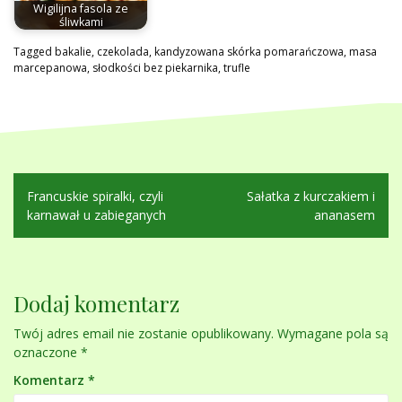
Wigilijna fasola ze
śliwkami
Tagged
bakalie
,
czekolada
,
kandyzowana skórka pomarańczowa
,
masa
marcepanowa
,
słodkości bez piekarnika
,
trufle
Nawigacja
Francuskie spiralki, czyli
Sałatka z kurczakiem i
wpisu
karnawał u zabieganych
ananasem
Dodaj komentarz
Twój adres email nie zostanie opublikowany.
Wymagane pola są
oznaczone
*
Komentarz
*