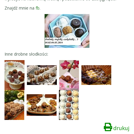
Znajdź mnie na
fb
.
Inne drobne słodkości:
drukuj