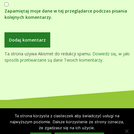
Zapamiętaj moje dane w tej przeglądarce podczas pisania
kolejnych komentarzy.
Ta strona używa Akismet do redukcji spamu.
Dowiedz się, w jaki
sposób przetwarzane są dane Twoich komentarzy.
Dumnie wspierane przez WordPressa
|
Szablon:
Oblique
by
Ta strona korzysta z ciasteczek aby świadczyć usługi na
Themeisle.
najwyższym poziomie. Dalsze korzystanie ze strony oznacza,
że zgadzasz się na ich użycie.
Strona główna
Polityka prywatności