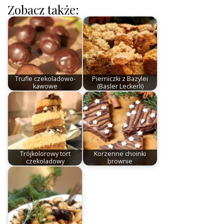
Zobacz także:
Trufle czekoladowo-
Pierniczki z Bazylei
kawowe
(Basler Leckerli)
Trójkolorowy tort
Korzenne choinki
czekoladowy
brownie