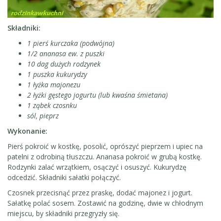
Składniki:
1 pierś kurczaka (podwójna)
1/2 ananasa ew. z puszki
10 dag dużych rodzynek
1 puszka kukurydzy
1 łyżka majonezu
2 łyżki gęstego jogurtu (lub kwaśna śmietana)
1 ząbek czosnku
sól, pieprz
Wykonanie:
Pierś pokroić w kostkę, posolić, oprószyć pieprzem i upiec na
patelni z odrobiną tłuszczu. Ananasa pokroić w grubą kostkę.
Rodzynki zalać wrzątkiem, osączyć i osuszyć. Kukurydzę
odcedzić. Składniki sałatki połączyć.
Czosnek przecisnąć przez praskę, dodać majonez i jogurt.
Sałatkę polać sosem. Zostawić na godzinę, dwie w chłodnym
miejscu, by składniki przegryzły się.