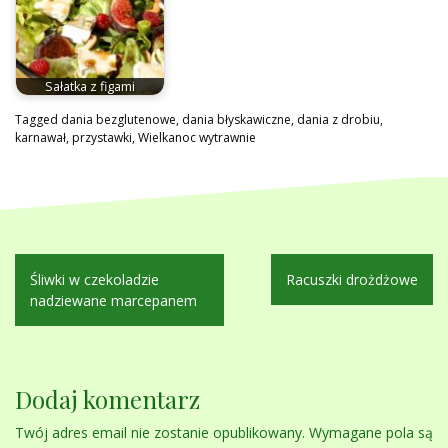
Sałatka z figami
Tagged
dania bezglutenowe
,
dania błyskawiczne
,
dania z drobiu
,
karnawał
,
przystawki
,
Wielkanoc wytrawnie
Nawigacja
Śliwki w czekoladzie
Racuszki drożdżowe
wpisu
nadziewane marcepanem
Dodaj komentarz
Twój adres email nie zostanie opublikowany.
Wymagane pola są