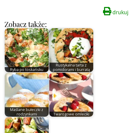
drukuj
Zobacz także:
Rustykalna tarta z
Ryba po toskańsku
pomidorami i burratą
Maślane bułeczki z
rodzynkami
Twarogowe omleciki