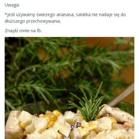
Uwaga:
*jeśli używamy świeżego ananasa, sałatka nie nadaje się do
dłuższego przechowywania.
Znajdź mnie na
fb
.