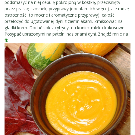
podsmażyć na niej cebulę pokrojoną w kostkę, przeciśnięty
przez praskę czosnek, przyprawy (dodałam ich więcej, ale radzę
ostrożność, to mocne i aromatyczne przyprawy), całość
przełożyć do ugotowanej dyni z ziemniakami. Zmiksować na
gładki krem. Dodać sok z cytryny, na koniec mleko kokosowe.
Posypać uprażonymi na patelni nasionami dyni. Znajdź mnie na
fb
.