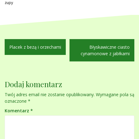
zupy
Nawigacja
Placek z bezą i orzechami
Błyskawiczne ciasto
wpisu
cynamonowe z jabłkami
Dodaj komentarz
Twój adres email nie zostanie opublikowany.
Wymagane pola są
oznaczone
*
Komentarz
*