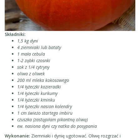
Składniki:
1,5 kg dyni
4 ziemniaki lub bataty
1 mała cebula
1-2 ząbki czosnki
sok z 1/4 cytryny
oliwa z oliwek
200 ml mleka kokosowego
1/4 łyżeczki kozieradki
1/4 łyżeczki kurkumy
1/4 łyżeczki kminku
1/4 łyżeczki nasion kolendry
1 cm świeżo startego imbiru
czuszka (zastąpiłam pikantną oliwą)
ew. nasiona dyni czy natka do posypania
Wykonanie:
Ziemniaki i dynię ugotować. Oliwę rozgrzać i