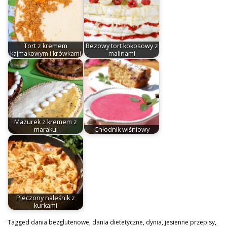
Tort z kremem
Bezowy tort kokosowy z
kajmakowym i krówkami
malinami
Mazurek z kremem z
marakui
Chłodnik wiśniowy
Pieczony naleśnik z
kurkami
Tagged
dania bezglutenowe
,
dania dietetyczne
,
dynia
,
jesienne przepisy
,