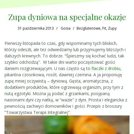
Zupa dyniowa na specjalne okazje
31 października 2013
Gosia
Bezglutenowe
,
Fit
,
Zupy
Pierwszy listopada to czas, gdy wspominamy tych bliskich,
którzy odeszli, ale też odwiedzamy lub przyjmujemy bliższych i
dalszych krewnych. To dobrze. “Śpieszmy się kochać ludzi, tak
szybko odchodzą”. W takie dni warto poczęstować gości
daniem rozgrzewającym. U nas często są to
flaczki z drobiu
,
pikantna czosnkowa, rosół, dawniej czernina. A ja proponuję
zupę mniej oczywistą – dyniową. Gęsta, aromatyczna, z
dodatkiem produktów, które ogrzewają organizm, przy tym z
nutą egzotyki. Można ją podać z grzankami, posypaną
nasionami dyni czy natką, w “wazie” z dyni. Prosta i elegancka z
pewnością zachwyci domowników i gości. Przepis z broszury
“Towarzystwa Terapii Integralnej”.