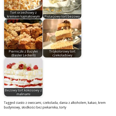
Tort orzechowy z
kremem kajmakowym
Pistacjowy tort bezowy
Pierniczki z Bazylei
Trójkolorowy tort
(Basler Leckerli)
czekoladowy
Bezowy tort kokosowy z
malinami
Tagged
ciasto z owocami
,
czekolada
,
dania z alkoholem
,
kakao
,
krem
budyniowy
,
słodkości bez piekarnika
,
torty