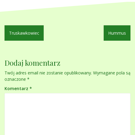
Nawigacja
Truskawkowiec
Hummus
wpisu
Dodaj komentarz
Twój adres email nie zostanie opublikowany.
Wymagane pola są
oznaczone
*
Komentarz
*