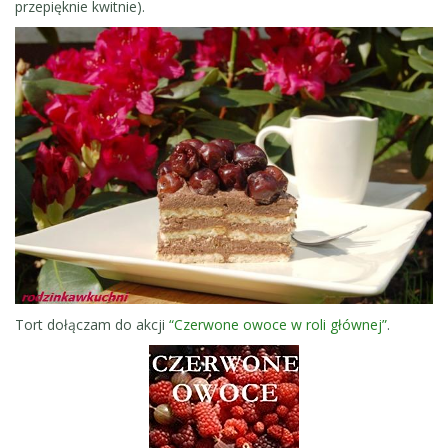
przepięknie kwitnie).
Tort dołączam do akcji
“Czerwone owoce w roli głównej”
.