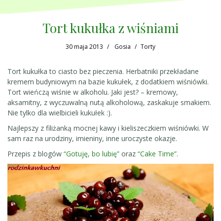
Tort kukułka z wiśniami
30 maja 2013
Gosia
Torty
Tort kukułka to ciasto bez pieczenia. Herbatniki przekładane
kremem budyniowym na bazie kukułek, z dodatkiem wiśniówki.
Tort wieńczą wiśnie w alkoholu. Jaki jest? – kremowy,
aksamitny, z wyczuwalną nutą alkoholową, zaskakuje smakiem.
Nie tylko dla wielbicieli kukułek :).
Najlepszy z filiżanką mocnej kawy i kieliszeczkiem wiśniówki. W
sam raz na urodziny, imieniny, inne uroczyste okazje.
Przepis z blogów
“Gotuję, bo lubię”
oraz
“Cake Time”
.