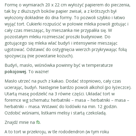
Formę o wymiarach 20 x 22 cm wyłożyć papierem do pieczenia,
tak by z dłuższych boków papier zwisał, a z krótszych był
wyłożony dokładnie do dna formy. To pozwoli szybko i łatwo
wyjąć tort. Cukierki rozpuścić w połowie mleka powoli gotując i
cały czas mieszając, by mieszanka nie przypaliła się. W
pozostałym mleku rozmieszać proszki budyniowe. Do
gotującego się mleka wlać budyń i intensywnie mieszając
ugotować. Odstawić do ostygnięcia wierzch przykrywając folią
spożywczą (nie powstanie kożuch).
Budyń, masło, wiśniówka powinny być w temperaturze
pokojowej
. To ważne!
Masło utrzeć na puch z kakao. Dodać stopniowo, cały czas
ucierając, budyń. Następnie bardzo powoli alkohol (po łyżeczce).
Utartą masę podzielić na 3 równe części. Układać tort w
foremce wg schematu: herbatniki – masa – herbatniki – masa –
herbatniki – masa. Wstawić do lodówki na min. 12 godzin.
Ozdobić wiśniami, listkami melisy i startą czekoladą.
Znajdź mnie na
fb
.
A to tort w przekroju, w tle rododendron (w tym roku