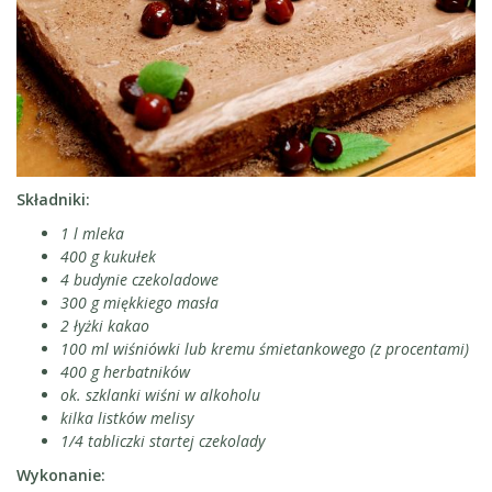
Składniki:
1 l mleka
400 g kukułek
4 budynie czekoladowe
300 g miękkiego masła
2 łyżki kakao
100 ml wiśniówki lub kremu śmietankowego (z procentami)
400 g herbatników
ok. szklanki wiśni w alkoholu
kilka listków melisy
1/4 tabliczki startej czekolady
Wykonanie: