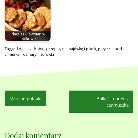
Placuszki owsiano-
jabłkowe
Tagged
dania z drobiu
,
przepisy na majówkę i piknik
,
przyjęcia pod
chmurką
,
rozmaryn
,
surówki
Nawigacja
Mamine gołąbki
Bułki ślimaczki z
wpisu
czarnuszką
Dodaj komentarz