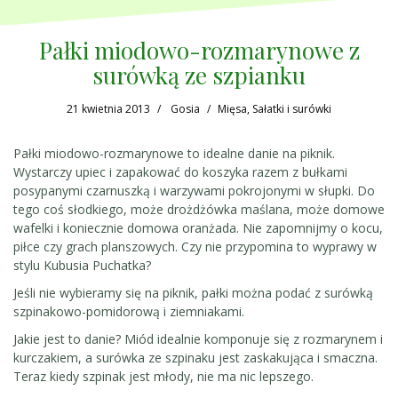
Pałki miodowo-rozmarynowe z
surówką ze szpianku
21 kwietnia 2013
Gosia
Mięsa
,
Sałatki i surówki
Pałki miodowo-rozmarynowe to idealne danie na piknik.
Wystarczy upiec i zapakować do koszyka razem z bułkami
posypanymi czarnuszką i warzywami pokrojonymi w słupki. Do
tego coś słodkiego, może drożdżówka maślana, może domowe
wafelki i koniecznie domowa oranżada. Nie zapomnijmy o kocu,
piłce czy grach planszowych. Czy nie przypomina to wyprawy w
stylu Kubusia Puchatka?
Jeśli nie wybieramy się na piknik, pałki można podać z surówką
szpinakowo-pomidorową i ziemniakami.
Jakie jest to danie? Miód idealnie komponuje się z rozmarynem i
kurczakiem, a surówka ze szpinaku jest zaskakująca i smaczna.
Teraz kiedy szpinak jest młody, nie ma nic lepszego.