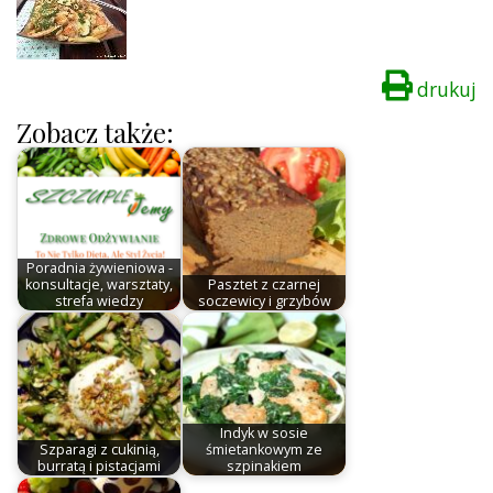
drukuj
Zobacz także:
Poradnia żywieniowa -
konsultacje, warsztaty,
Pasztet z czarnej
strefa wiedzy
soczewicy i grzybów
Indyk w sosie
Szparagi z cukinią,
śmietankowym ze
burratą i pistacjami
szpinakiem