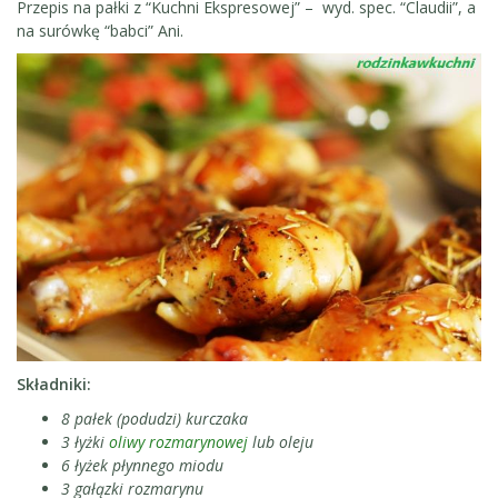
Przepis na pałki z “Kuchni Ekspresowej” – wyd. spec. “Claudii”, a
na surówkę “babci” Ani.
Składniki:
8 pałek (podudzi) kurczaka
3 łyżki
oliwy rozmarynowej
lub oleju
6 łyżek płynnego miodu
3 gałązki rozmarynu