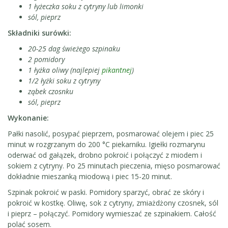
1 łyżeczka soku z cytryny lub limonki
sól, pieprz
Składniki surówki:
20-25 dag świeżego szpinaku
2 pomidory
1 łyżka oliwy (najlepiej
pikantnej
)
1/2 łyżki soku z cytryny
ząbek czosnku
sól, pieprz
Wykonanie:
Pałki nasolić, posypać pieprzem, posmarować olejem i piec 25
minut w rozgrzanym do 200 °C piekarniku. Igiełki rozmarynu
oderwać od gałązek, drobno pokroić i połączyć z miodem i
sokiem z cytryny. Po 25 minutach pieczenia, mięso posmarować
dokładnie mieszanką miodową i piec 15-20 minut.
Szpinak pokroić w paski. Pomidory sparzyć, obrać ze skóry i
pokroić w kostkę. Oliwę, sok z cytryny, zmiażdżony czosnek, sól
i pieprz – połączyć. Pomidory wymieszać ze szpinakiem. Całość
polać sosem.