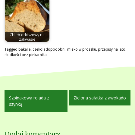
Chleb orkiszowy na
zakwasie
Tagged
bakalie
,
czekoladopodobni
,
mleko w proszku
,
przepisy na lato
,
słodkości bez piekarnika
Nawigacja
Szpinakowa rolada z
Zielona sałatka z awokado
wpisu
szynką
Dodaj komentarz