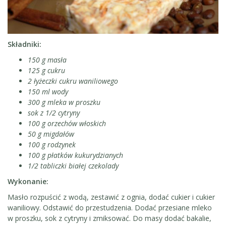
Składniki:
150 g masła
125 g cukru
2 łyżeczki cukru waniliowego
150 ml wody
300 g mleka w proszku
sok z 1/2 cytryny
100 g orzechów włoskich
50 g migdałów
100 g rodzynek
100 g płatków kukurydzianych
1/2 tabliczki białej czekolady
Wykonanie:
Masło rozpuścić z wodą, zestawić z ognia, dodać cukier i cukier
waniliowy. Odstawić do przestudzenia. Dodać przesiane mleko
w proszku, sok z cytryny i zmiksować. Do masy dodać bakalie,