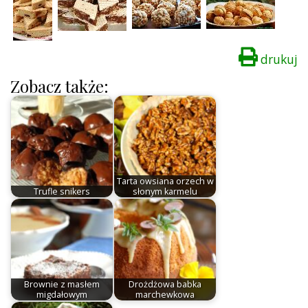
drukuj
Zobacz także:
Tarta owsiana orzech w
Trufle snikers
słonym karmelu
Brownie z masłem
Drożdżowa babka
migdałowym
marchewkowa