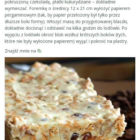
pokruszoną czekoladę, płatki kukurydziane – dokładnie
wymieszać. Foremkę o średnicy 12 x 21 cm wyłożyć papierem
pergaminowym (tak, by papier przełożony był tylko przez
dłuższe boki formy). Włozyć masę do przygotowanej blaszki,
dokładnie docisnąć i odstawić na kilka godzin do lodówki. Po
wyjęciu z lodówki okroić blok wzdłuż krótszych boków (tych,
które nie były wyłożone papierem) wyjąć i pokroić na plastry.
Znajdź mnie na
fb
.