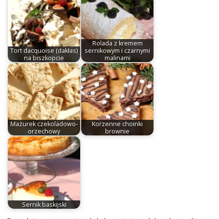
Rolada z kremem
Tort dacquoise (dakłas)
sernikowym i czarnymi
na biszkopcie
malinami
Mazurek czekoladowo-
Korzenne choinki
orzechowy
brownie
Sernik baskijski