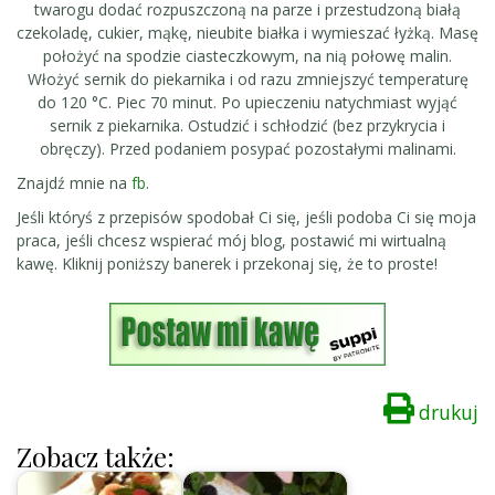
twarogu dodać rozpuszczoną na parze i przestudzoną białą
czekoladę, cukier, mąkę, nieubite białka i wymieszać łyżką. Masę
położyć na spodzie ciasteczkowym, na nią połowę malin.
Włożyć sernik do piekarnika i od razu zmniejszyć temperaturę
do 120 °C. Piec 70 minut. Po upieczeniu natychmiast wyjąć
sernik z piekarnika. Ostudzić i schłodzić (bez przykrycia i
obręczy). Przed podaniem posypać pozostałymi malinami.
Znajdź mnie na
fb
.
Jeśli któryś z przepisów spodobał Ci się, jeśli podoba Ci się moja
praca, jeśli chcesz wspierać mój blog, postawić mi wirtualną
kawę. Kliknij poniższy banerek i przekonaj się, że to proste!
drukuj
Zobacz także: