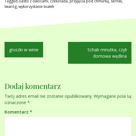
Tagged
ciasto z owocami
,
czekolada
,
przyjęcia pod chmurką
,
serniki
,
twaróg
,
wykorzystanie białek
Nawigacja
gruszki w winie
Schab minutka, czyli
wpisu
domowa wędlina
Dodaj komentarz
Twój adres email nie zostanie opublikowany.
Wymagane pola są
oznaczone
*
Komentarz
*