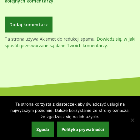
kolejnych komentarzy.
Ta strona używa Akismet do redukcji spamu.
Dowiedz się, w jaki
sposób przetwarzane są dane Twoich komentarzy.
Dumnie wspierane przez WordPressa
|
Szablon:
Oblique
by
Ta strona korzysta z ciasteczek aby świadczyć usługi na
Themeisle.
najwyższym poziomie. Dalsze korzystanie ze strony oznacza,
że zgadzasz się na ich użycie.
Strona główna
Polityka prywatności
Współpraca i kontakt
Zgoda
Polityka prywatności