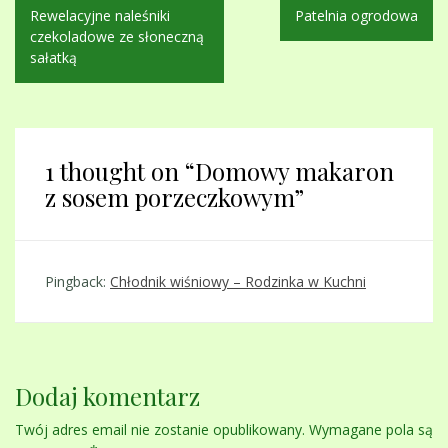
Nawigacja
Rewelacyjne naleśniki
Patelnia ogrodowa
wpisu
czekoladowe ze słoneczną
sałatką
1 thought on “
Domowy makaron
z sosem porzeczkowym
”
Pingback:
Chłodnik wiśniowy – Rodzinka w Kuchni
Dodaj komentarz
Twój adres email nie zostanie opublikowany.
Wymagane pola są