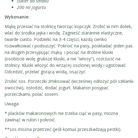
cukier do smaku
200 ml jogurtu
Wykonanie:
Mąkę przesiać na stolnicę tworząc kopczyk. Zrobić w nim dołek,
wlać do środka jajka i wodę. Zagnieść starannie elastyczne,
twarde ciasto. Podzielić na 3-4 części, każdą cienko
rozwałkować i podsuszyć. Pokroić na pasy, poskładać jeden pas
na drugim przesypując mąką i pociąć na drobne kluski
(osobiście wolę grubsze kluski, a nie “włosy”), rozrzucić na
stolnicy. Kluski włożyć do wrzącej osolonej wody i ugotować.
Odcedzić, przelać gorącą wodą, osączyć.
Zrobić sos. Porzeczki zmiksować (wcześniej odłożyć pół szklanki
owoców), osłodzić, dodać jogurt. Makaron posypać
porzeczkami, polać sosem.
Uwaga:
* placków makaronowych nie trzeba ciąć w pasy, można
zawinąć w rulon i pokroić.
**sos można przetrzeć (jeśli komuś przeszkadzają pestki).