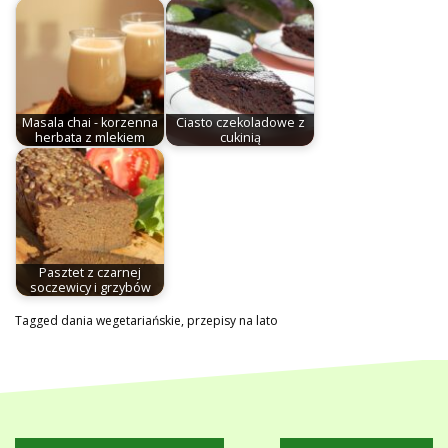
Masala chai - korzenna
Ciasto czekoladowe z
herbata z mlekiem
cukinią
Pasztet z czarnej
soczewicy i grzybów
Tagged
dania wegetariańskie
,
przepisy na lato