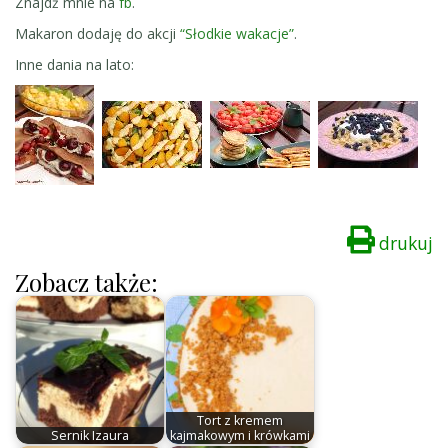
Znajdź mnie na
fb
.
Makaron dodaję do akcji
“Słodkie wakacje”
.
Inne dania na lato:
drukuj
Zobacz także:
Tort z kremem
Sernik Izaura
kajmakowym i krówkami