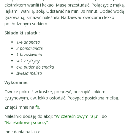
ekstraktem wanilii i kakao. Masę przestudzić. Połączyć z mąką,
jajkami, wanilią, solą. Odstawić na min. 30 minut. Dodać wodę
gazowaną, smażyć naleśniki. Nadziewać owocami i lekko
posłodzonym serkiem.
Składniki sałatki:
1/4 ananasa
2 pomarańcze
1 brzoskwinia
sok z cytryny
ew. puder do smaku
świeża melisa
Wykonanie:
Owoce pokroić w kostkę, połączyć, pokropić sokiem
cytrynowym, ew. lekko osłodzić. Posypać posiekaną melisą.
Znajdź mnie na
fb
.
Naleśniki dodaję do akcji: “
W czereśniowym raju
” i do
“Naleśnikowej soboty”
.
Inne dania na lato: