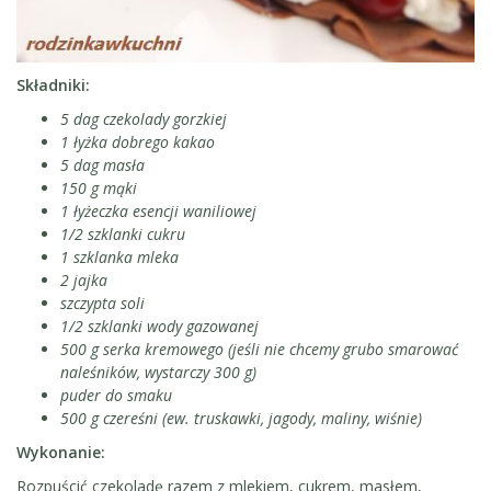
Składniki:
5 dag czekolady gorzkiej
1 łyżka dobrego kakao
5 dag masła
150 g mąki
1 łyżeczka esencji waniliowej
1/2 szklanki cukru
1 szklanka mleka
2 jajka
szczypta soli
1/2 szklanki wody gazowanej
500 g serka kremowego (jeśli nie chcemy grubo smarować
naleśników, wystarczy 300 g)
puder do smaku
500 g czereśni (ew. truskawki, jagody, maliny, wiśnie)
Wykonanie:
Rozpuścić czekoladę razem z mlekiem, cukrem, masłem,