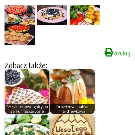
drukuj
Zobacz także:
Bezglutenowe gofry na
Drożdżowa babka
serku mascarpone
marchewkowa