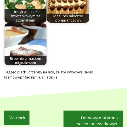
Indyk w sosie
śmietankowym ze
Mazurek mleczny
szpinakiem
pomarańczowy
Brownie z masłem
migdałowym
Tagged
placki
,
przepisy na lato
,
sałatki owocowe
,
serek
kremowy/philadelphia
,
śniadanie
Nawigacja
Marcinek
Domowy makaron z
wpisu
sosem porzeczkowym