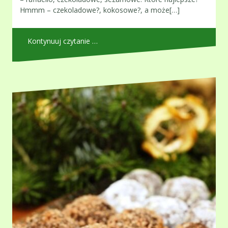
Hmmm – czekoladowe?, kokosowe?, a może[…]
Kontynuuj czytanie …