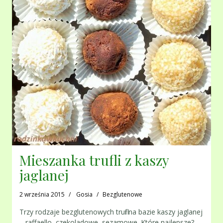
Mieszanka trufli z kaszy
jaglanej
2 września 2015
Gosia
Bezglutenowe
Trzy rodzaje bezglutenowych trufli na bazie kaszy jaglanej
– raffaello, czekoladowe, sezamowe. Które najlepsze?