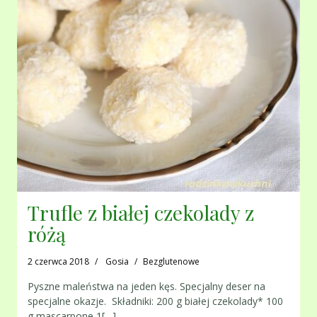
Trufle z białej czekolady z
różą
2 czerwca 2018
Gosia
Bezglutenowe
Pyszne maleństwa na jeden kęs. Specjalny deser na
specjalne okazje. Składniki: 200 g białej czekolady* 100
g mascarpone 1[…]