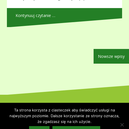
Kontynuuj czytanie …
Nawigacja
Nowsze wpisy
po
wpisach
Dumnie wspierane przez WordPressa
|
Szablon:
Oblique
by
Ta strona korzysta z ciasteczek aby świadczyć usługi na
Themeisle.
najwyższym poziomie. Dalsze korzystanie ze strony oznacza,
że zgadzasz się na ich użycie.
Strona główna
Polityka prywatności