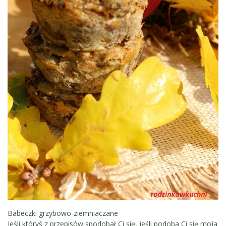
Babeczki grzybowo-ziemniaczane
Jeśli któryś z przepisów spodobał Ci się, jeśli podoba Ci się moja