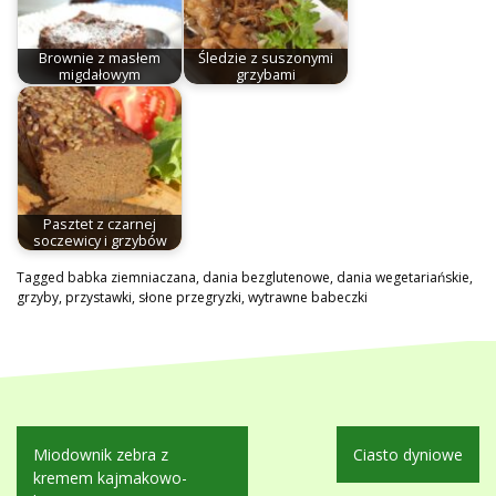
Brownie z masłem
Śledzie z suszonymi
migdałowym
grzybami
Pasztet z czarnej
soczewicy i grzybów
Tagged
babka ziemniaczana
,
dania bezglutenowe
,
dania wegetariańskie
,
grzyby
,
przystawki
,
słone przegryzki
,
wytrawne babeczki
Nawigacja
Miodownik zebra z
Ciasto dyniowe
wpisu
kremem kajmakowo-