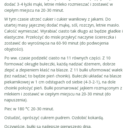
dodać 3-4 łyżki mąki, letnie mleko rozmieszać i zostawić w
ciepłym miejscu na 20-30 minut.
W tym czasie utrzeć cukier i cukier waniliowy z jakami. Do
utartej masy jajecznej dodać mąkę, sól, rozczyn, letnie masło.
Całość wymieszać. Wyrabiać ciasto tak długo aż będzie gładkie i
elastyczne. Przełożyć do miski przykryć naczynie ściereczka i
zostawić do wyrośnięcia na 60-90 minut (do podwojenia
objętości).
Po ww. czasie podzielić ciasto na 11 równych części. Z 10
formować okrągłe bułeczki, każdą nadziać dżemem, dobrze
zlepić a zlepieniem kłaść na blasze. Z 11 bułki uformować wałek
(też nadziać; to będzie pień choinki). Bułeczki układać na blasze
piekarnikowej w 1 cm odstępach od siebie (4-3-2-1), na dole
choinki położyć pień. Bułki posmarować jajkiem rozmąconym z
mlekiem i zostawić w ciepłym miejscu na 20-30 minut (do
napuszenia).
Piec w 180 °C 20-30 minut.
Ostudzić, oprószyć cukrem pudrem. Ozdobić kokardą.
Oczywiście, bułki są najlepsze pierwszego dnia.