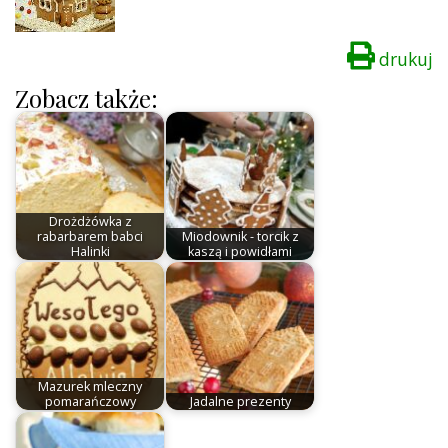
drukuj
Zobacz także:
Drożdżówka z
rabarbarem babci
Miodownik - torcik z
Halinki
kaszą i powidłami
Mazurek mleczny
pomarańczowy
Jadalne prezenty