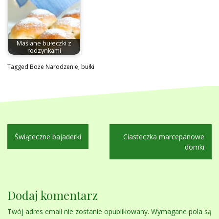
Maślane bułeczki z
rodzynkami
Tagged
Boże Narodzenie
,
bułki
Nawigacja
Świąteczne bajaderki
Ciasteczka marcepanowe
wpisu
domki
Dodaj komentarz
Twój adres email nie zostanie opublikowany.
Wymagane pola są