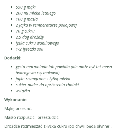
550 g mąki
200 ml mleka letniego
100 g masła
2 jajka w temperaturze pokojowej
70 g cukru
2,5 dag drożdży
łyżka cukru waniliowego
1/2 łyżeczki soli
Dodatki:
gęsta marmolada lub powidła (ale może być też masa
twarogowa czy makowa)
jajko rozmącone z łyżką mleka
cukier puder do oprószenia choinki
wstążka
Wykonanie:
Mąkę przesiać.
Masło rozpuścić i przestudzić.
Drożdże rozmieszać z łyżką cukru (po chwili będą płynne),