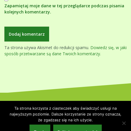
Zapamiętaj moje dane w tej przeglądarce podczas pisania
kolejnych komentarzy.
Ta strona używa Akismet do redukcji spamu.
Dowiedz się, w jaki
sposób przetwarzane są dane Twoich komentarzy.
Dumnie wspierane przez WordPressa
|
Szablon:
Oblique
by
Ta strona korzysta z ciasteczek aby świadczyć usługi na
Themeisle.
najwyższym poziomie. Dalsze korzystanie ze strony oznacza,
że zgadzasz się na ich użycie.
Strona główna
Polityka prywatności