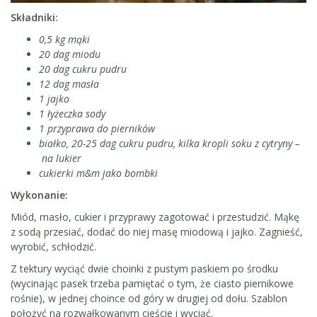
Składniki:
0,5 kg mąki
20 dag miodu
20 dag cukru pudru
12 dag masła
1 jajko
1 łyżeczka sody
1 przyprawa do pierników
białko, 20-25 dag cukru pudru, kilka kropli soku z cytryny –
na lukier
cukierki m&m jako bombki
Wykonanie:
Miód, masło, cukier i przyprawy zagotować i przestudzić. Mąkę
z sodą przesiać, dodać do niej masę miodową i jajko. Zagnieść,
wyrobić, schłodzić.
Z tektury wyciąć dwie choinki z pustym paskiem po środku
(wycinając pasek trzeba pamiętać o tym, że ciasto piernikowe
rośnie), w jednej choince od góry w drugiej od dołu. Szablon
położyć na rozwałkowanym cieście i wyciąć.