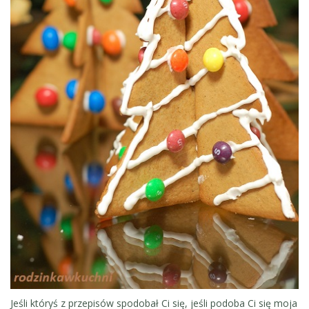
Jeśli któryś z przepisów spodobał Ci się, jeśli podoba Ci się moja