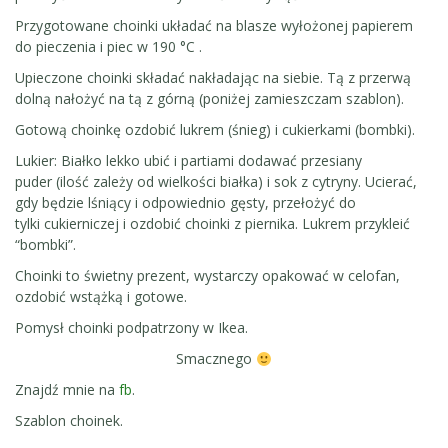
Przygotowane choinki układać na blasze wyłożonej papierem
do pieczenia i piec w 190 °C .
Upieczone choinki składać nakładając na siebie. Tą z przerwą
dolną nałożyć na tą z górną (poniżej zamieszczam szablon).
Gotową choinkę ozdobić lukrem (śnieg) i cukierkami (bombki).
Lukier: Białko lekko ubić i partiami dodawać przesiany
puder (ilość zależy od wielkości białka) i sok z cytryny. Ucierać,
gdy będzie lśniący i odpowiednio gęsty, przełożyć do
tylki cukierniczej i ozdobić choinki z piernika. Lukrem przykleić
“bombki”.
Choinki to świetny prezent, wystarczy opakować w celofan,
ozdobić wstążką i gotowe.
Pomysł choinki podpatrzony w Ikea.
Smacznego
Znajdź mnie na
fb
.
Szablon choinek.