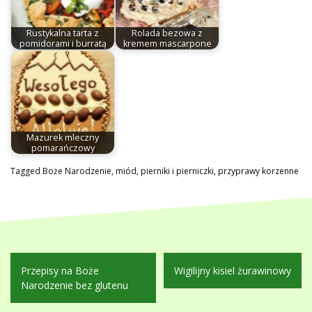
Rustykalna tarta z
Rolada bezowa z
pomidorami i burratą
kremem mascarpone
Mazurek mleczny
pomarańczowy
Tagged
Boże Narodzenie
,
miód
,
pierniki i pierniczki
,
przyprawy korzenne
Nawigacja
Przepisy na Boże
Wigilijny kisiel żurawinowy
wpisu
Narodzenie bez glutenu