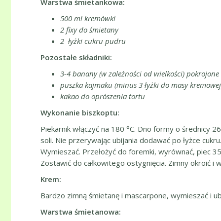
Warstwa śmietankowa:
500 ml kremówki
2 fixy do śmietany
2 łyżki cukru pudru
Pozostałe składniki:
3-4 banany (w zależności od wielkości) pokrojone 
puszka kajmaku (minus 3 łyżki do masy kremowej
kakao do oprószenia tortu
Wykonanie biszkoptu:
Piekarnik włączyć na 180 °C. Dno formy o średnicy 2
soli. Nie przerywając ubijania dodawać po łyżce cukr
Wymieszać. Przełożyć do foremki, wyrównać, piec 35-
Zostawić do całkowitego ostygnięcia. Zimny okroić i w
Krem:
Bardzo zimną śmietanę i mascarpone, wymieszać i ubi
Warstwa śmietanowa: