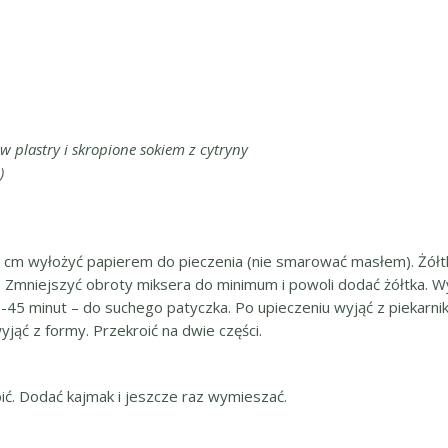
w plastry i skropione sokiem z cytryny
)
6 cm wyłożyć papierem do pieczenia (nie smarować masłem). Żółtka
u. Zmniejszyć obroty miksera do minimum i powoli dodać żółtka. W
45 minut – do suchego patyczka. Po upieczeniu wyjąć z piekarnika
yjąć z formy. Przekroić na dwie części.
ć. Dodać kajmak i jeszcze raz wymieszać.