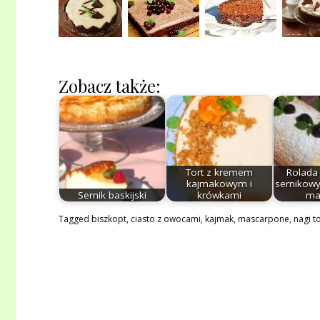
Zobacz także:
Tort z kremem
Rolada
kajmakowym i
sernikowy
Sernik baskijski
krówkami
ma
Tagged
biszkopt
,
ciasto z owocami
,
kajmak
,
mascarpone
,
nagi t