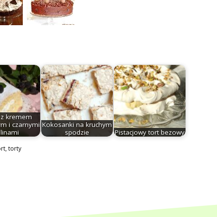
 z kremem
m i czarnymi
Kokosanki na kruchym
linami
spodzie
Pistacjowy tort bezowy
ort
,
torty