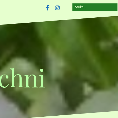
Szukaj:
szczuplejemy.pl
Facebook
Instagram
chni