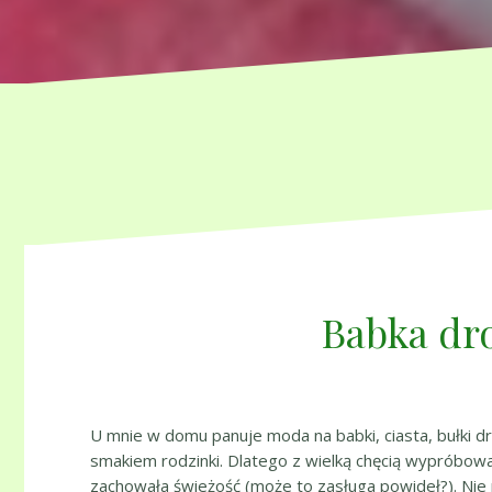
Babka dr
U mnie w domu panuje moda na babki, ciasta, bułki dr
smakiem rodzinki. Dlatego z wielką chęcią wypróbo
zachowała świeżość (może to zasługa powideł?). Nie 