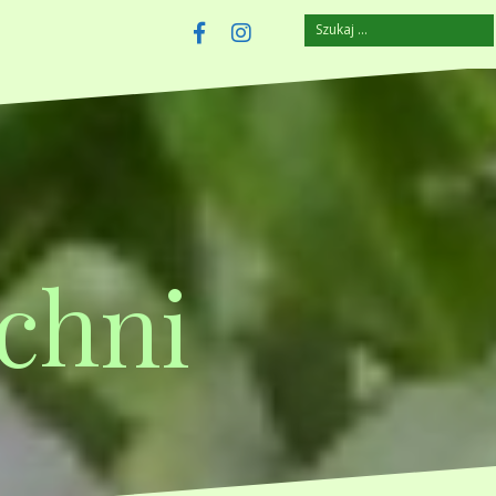
Szukaj:
szczuplejemy.pl
Facebook
Instagram
chni