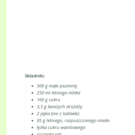
Składniki:
500 g mąki pszennej
250 ml letniego mleka
160 g cukru
3,5 g świeżych drożdży
2 jajka (nie z lodówki)
85 g letniego, rozpuszczonego masła
łyżka cukru waniliowego
szczypta soli