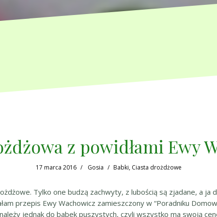
ożdżowa z powidłami Ewy 
17 marca 2016
Gosia
Babki
,
Ciasta drożdżowe
ożdżowe. Tylko one budzą zachwyty, z lubością są zjadane, a ja do
wałam przepis Ewy Wachowicz zamieszczony w “Poradniku Domowy
należy jednak do babek puszystych, czyli wszystko ma swoją cenę.