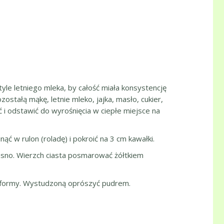
yle letniego mleka, by całość miała konsystencję
stałą mąkę, letnie mleko, jajka, masło, cukier,
yć i odstawić do wyrośnięcia w ciepłe miejsce na
ć w rulon (roladę) i pokroić na 3 cm kawałki.
sno. Wierzch ciasta posmarować żółtkiem
 z formy. Wystudzoną oprószyć pudrem.