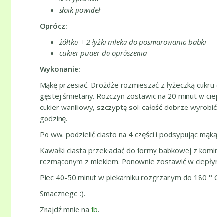
słoik powideł
Oprócz:
żółtko + 2 łyżki mleka do posmarowania babki
cukier puder do oprószenia
Wykonanie:
Mąkę przesiać. Drożdże rozmieszać z łyżeczką cukru (
gęstej śmietany. Rozczyn zostawić na 20 minut w cie
cukier waniliowy, szczyptę soli całość dobrze wyrobić
godzinę.
Po ww. podzielić ciasto na 4 części i podsypując mąk
Kawałki ciasta przekładać do formy babkowej z kom
rozmąconym z mlekiem. Ponownie zostawić w ciepłym
Piec 40-50 minut w piekarniku rozgrzanym do 180 ° C
Smacznego :).
Znajdź mnie na
fb
.