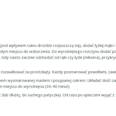
pod wpływem cukru drożdże rozpuszczą się), dodać łyżkę mąki i t
płym miejscu do wzburzenia. Do wyrośniętego rozczynu dodać pozo
. Gdy ciasto zacznie odchodzić od ręki czy łyżki (miksera), przykr
ą rozwałkować na prostokąty. Każdy posmarować powidłami, zawiną
inem wysmarowanej masłem i posypanej cukrem. Układać dość cia
 miejscu do wyrośnięcia (30-40 minut).
 (lub dłużej, do suchego patyczka). Od razu po upieczeni wyjąć