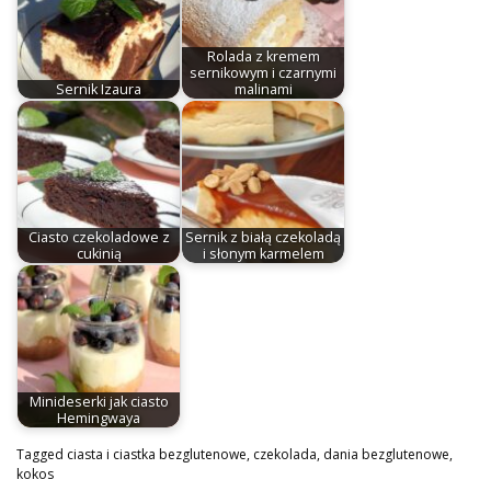
Rolada z kremem
sernikowym i czarnymi
Sernik Izaura
malinami
Ciasto czekoladowe z
Sernik z białą czekoladą
cukinią
i słonym karmelem
Minideserki jak ciasto
Hemingwaya
Tagged
ciasta i ciastka bezglutenowe
,
czekolada
,
dania bezglutenowe
,
kokos