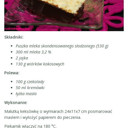
Składniki:
Puszka mleka skondensowanego słodzonego (530 g)
300 ml mleka 3,2 %
2 jajka
130 g wiórków kokosowych
Polewa:
100 g czekolady
50 ml kremówki
łyżka masła
Wykonanie:
Malutką keksówkę o wymiarach 24x11x7 cm posmarować
masłem i wyłożyć papierem do pieczenia.
Piekarnik włączyć na 180 °C.