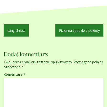
Nawigacja
Lany chrust
Pizza na spodzie z polenty
wpisu
Dodaj komentarz
Twój adres email nie zostanie opublikowany.
Wymagane pola są
oznaczone
*
Komentarz
*