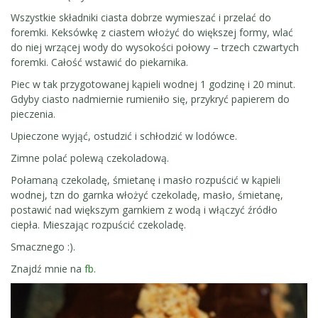
Wszystkie składniki ciasta dobrze wymieszać i przelać do
foremki. Keksówkę z ciastem włożyć do większej formy, wlać
do niej wrzącej wody do wysokości połowy – trzech czwartych
foremki. Całość wstawić do piekarnika.
Piec w tak przygotowanej kąpieli wodnej 1 godzinę i 20 minut.
Gdyby ciasto nadmiernie rumieniło się, przykryć papierem do
pieczenia.
Upieczone wyjąć, ostudzić i schłodzić w lodówce.
Zimne polać polewą czekoladową.
Połamaną czekoladę, śmietanę i masło rozpuścić w kąpieli
wodnej, tzn do garnka włożyć czekoladę, masło, śmietanę,
postawić nad większym garnkiem z wodą i włączyć źródło
ciepła. Mieszając rozpuścić czekoladę.
Smacznego :).
Znajdź mnie na
fb
.