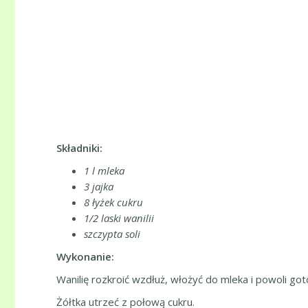
Składniki:
1 l mleka
3 jajka
8 łyżek cukru
1/2 laski wanilii
szczypta soli
Wykonanie:
Wanilię rozkroić wzdłuż, włożyć do mleka i powoli go
Żółtka utrzeć z połową cukru.