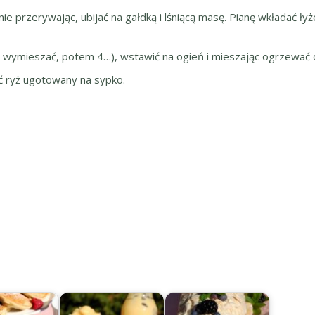
 nie przerywając, ubijać na gałdką i lśniącą masę. Pianę wkładać ł
i, wymieszać, potem 4…), wstawić na ogień i mieszając ogrzewać 
ć ryż ugotowany na sypko.