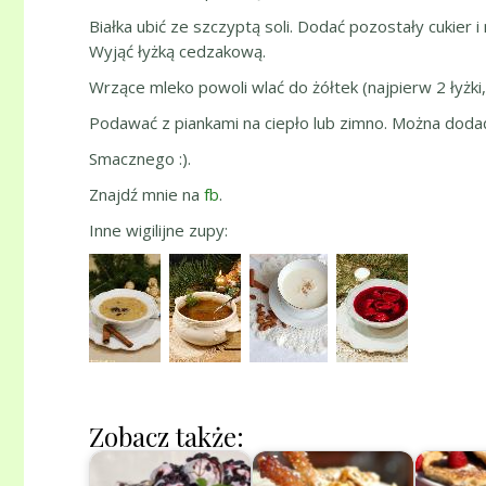
Białka ubić ze szczyptą soli. Dodać pozostały cukier i
Wyjąć łyżką cedzakową.
Wrzące mleko powoli wlać do żółtek (najpierw 2 łyżk
Podawać z piankami na ciepło lub zimno. Można doda
Smacznego :).
Znajdź mnie na
fb
.
Inne wigilijne zupy:
Zobacz także: