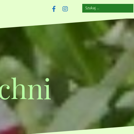
Szukaj:
szczuplejemy.pl
Facebook
Instagram
chni