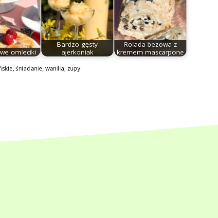
Bardzo gęsty
Rolada bezowa z
we omleciki
ajerkoniak
kremem mascarpone
ńskie
,
śniadanie
,
wanilia
,
zupy