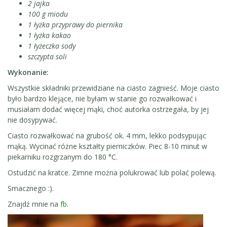
2 jajka
100 g miodu
1 łyżka przyprawy do piernika
1 łyżka kakao
1 łyżeczka sody
szczypta soli
Wykonanie:
Wszystkie składniki przewidziane na ciasto zagnieść. Moje ciasto
było bardzo klejące, nie byłam w stanie go rozwałkować i
musiałam dodać więcej mąki, choć autorka ostrzegała, by jej
nie dosypywać.
Ciasto rozwałkować na grubość ok. 4 mm, lekko podsypując
mąką. Wycinać różne kształty pierniczków. Piec 8-10 minut w
piekarniku rozgrzanym do 180 °C.
Ostudzić na kratce. Zimne można polukrować lub polać polewą.
Smacznego :).
Znajdź mnie na
fb
.