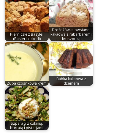
Drożdżówka owsiano-
Pierniczki z Bazylei
kakaowa z rabarbarem i
(Basler Leckerli)
kruszonką
Babka kakaowa z
Zupa czosnkowa krem
dżemem
Szparagi z cukinią,
burratą i pistacjami