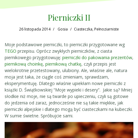
Pierniczki II
26 listopada 2014
Gosia
Ciasteczka
,
Pełnoziarniste
Moje podstawowe pierniczki, to pierniczki przygotowane wg
TEGO
przepisu. Oprócz zwykłych pierniczków, z ciasta
piernikowego przygotowuję:
pierniczki do pakowania prezentów
,
piernikową choinkę
,
piernikową chatkę
, czyli przepis jest
wielokrotnie przetestowany, ulubiony. Ale, właśnie ale, natura
moja jest taka, że ciągle coś zmieniam, sprawdzam,
eksperymentuję. Dlatego właśnie upiekłam nowe pierniczki z
książki D. Świątkowskiej “Moje wypieki i desery”. Jakie są? Mniej
słodkie niż moje, nie są twarde po upieczeniu, czyli są gotowe
do jedzenia od zaraz, jednocześnie nie są takie miękkie, jak
pierniczki alpejskie i dlatego mogą być ciasteczkami na kubeczki.
W sumie świetne. Spróbujcie sami.