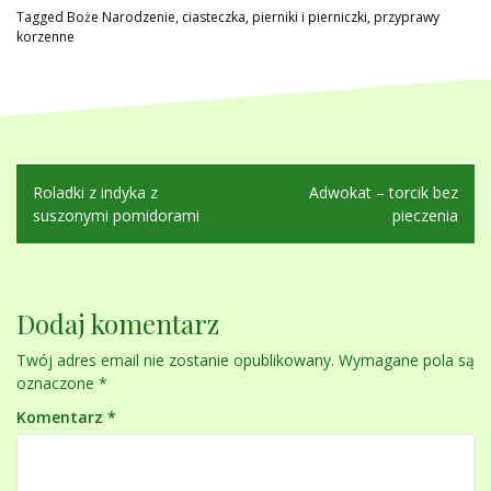
Tagged
Boże Narodzenie
,
ciasteczka
,
pierniki i pierniczki
,
przyprawy
korzenne
Nawigacja
Roladki z indyka z
Adwokat – torcik bez
wpisu
suszonymi pomidorami
pieczenia
Dodaj komentarz
Twój adres email nie zostanie opublikowany.
Wymagane pola są
oznaczone
*
Komentarz
*