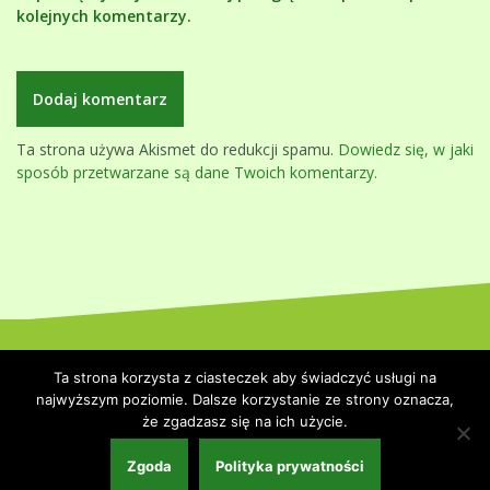
kolejnych komentarzy.
Ta strona używa Akismet do redukcji spamu.
Dowiedz się, w jaki
sposób przetwarzane są dane Twoich komentarzy.
Dumnie wspierane przez WordPressa
|
Szablon:
Oblique
by
Ta strona korzysta z ciasteczek aby świadczyć usługi na
Themeisle.
najwyższym poziomie. Dalsze korzystanie ze strony oznacza,
że zgadzasz się na ich użycie.
Strona główna
Polityka prywatności
Współpraca i kontakt
Zgoda
Polityka prywatności