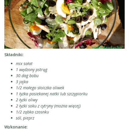
Składniki:
mix sałat
1 wędzony pstrąg
30 dag bobu
3 jajka
1/2 małego słoiczka oliwek
1 łyżka posiekanej natki lub szczypiorku
2 łyżki oliwy
2 łyżki soku z cytryny (można więcej)
1/2 ząbka czosnku
sól, pieprz
Wykonanie: