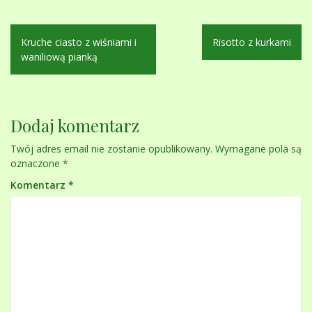
Nawigacja
Kruche ciasto z wiśniami i
Risotto z kurkami
wpisu
waniliową pianką
Dodaj komentarz
Twój adres email nie zostanie opublikowany.
Wymagane pola są
oznaczone
*
Komentarz
*