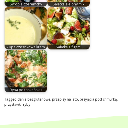
Syrop z czeremchy
Sałatka zielony mix
Zupa czosnkowa krem
Sałatka z figami
Ryba po toskańsku
Tagged
dania bezglutenowe
,
przepisy na lato
,
przyjęcia pod chmurką
,
przystawki
,
ryby