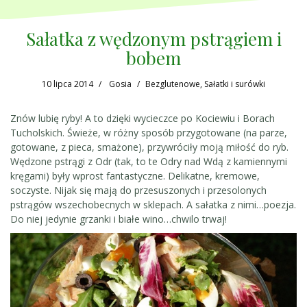
Sałatka z wędzonym pstrągiem i
bobem
10 lipca 2014
Gosia
Bezglutenowe
,
Sałatki i surówki
Znów lubię ryby! A to dzięki wycieczce po Kociewiu i Borach
Tucholskich. Świeże, w różny sposób przygotowane (na parze,
gotowane, z pieca, smażone), przywróciły moją miłość do ryb.
Wędzone pstrągi z Odr (tak, to te Odry nad Wdą z kamiennymi
kręgami) były wprost fantastyczne. Delikatne, kremowe,
soczyste. Nijak się mają do przesuszonych i przesolonych
pstrągów wszechobecnych w sklepach. A sałatka z nimi…poezja.
Do niej jedynie grzanki i białe wino…chwilo trwaj!