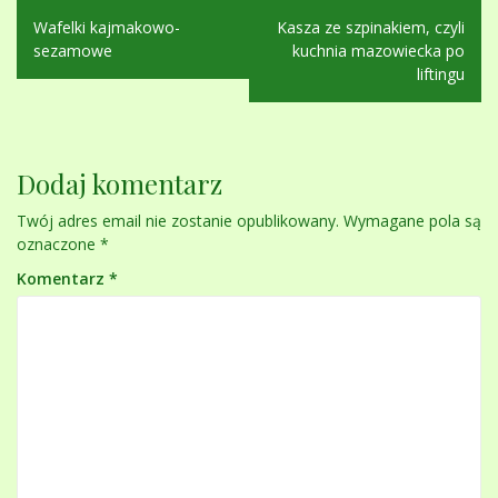
Nawigacja
Wafelki kajmakowo-
Kasza ze szpinakiem, czyli
wpisu
sezamowe
kuchnia mazowiecka po
liftingu
Dodaj komentarz
Twój adres email nie zostanie opublikowany.
Wymagane pola są
oznaczone
*
Komentarz
*