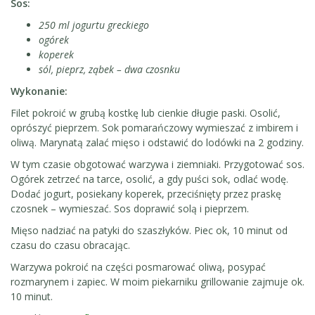
Sos:
250 ml jogurtu greckiego
ogórek
koperek
sól, pieprz, ząbek – dwa czosnku
Wykonanie:
Filet pokroić w grubą kostkę lub cienkie długie paski. Osolić,
oprószyć pieprzem. Sok pomarańczowy wymieszać z imbirem i
oliwą. Marynatą zalać mięso i odstawić do lodówki na 2 godziny.
W tym czasie obgotować warzywa i ziemniaki. Przygotować sos.
Ogórek zetrzeć na tarce, osolić, a gdy puści sok, odlać wodę.
Dodać jogurt, posiekany koperek, przeciśnięty przez praskę
czosnek – wymieszać. Sos doprawić solą i pieprzem.
Mięso nadziać na patyki do szaszłyków. Piec ok, 10 minut od
czasu do czasu obracając.
Warzywa pokroić na części posmarować oliwą, posypać
rozmarynem i zapiec. W moim piekarniku grillowanie zajmuje ok.
10 minut.