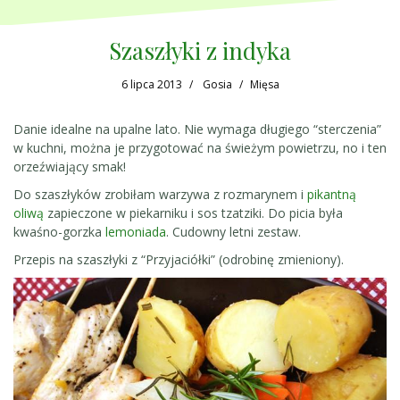
Szaszłyki z indyka
6 lipca 2013
Gosia
Mięsa
Danie idealne na upalne lato. Nie wymaga długiego “sterczenia”
w kuchni, można je przygotować na świeżym powietrzu, no i ten
orzeźwiający smak!
Do szaszłyków zrobiłam warzywa z rozmarynem i
pikantną
oliwą
zapieczone w piekarniku i sos tzatziki. Do picia była
kwaśno-gorzka
lemoniada
. Cudowny letni zestaw.
Przepis na szaszłyki z “Przyjaciółki” (odrobinę zmieniony).