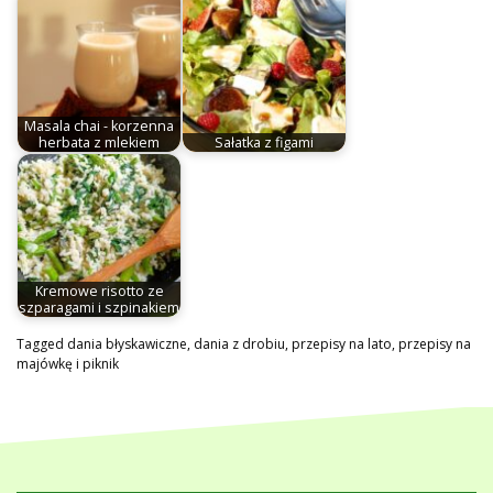
Masala chai - korzenna
herbata z mlekiem
Sałatka z figami
Kremowe risotto ze
szparagami i szpinakiem
Tagged
dania błyskawiczne
,
dania z drobiu
,
przepisy na lato
,
przepisy na
majówkę i piknik