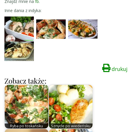
Znajdź mnie na
fb
.
Inne dania z indyka:
drukuj
Zobacz także:
Ryba po toskańsku
Sznycle po wiedeńsku