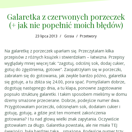
Galaretka z czerwonych porzeczek
(+ jak nie popełnić moich błędów)
23 lipca 2013
Gosia
Przetwory
Na galaretkę z porzeczek uparłam się. Przeczytałam kilka
przepisów z różnych książek i stwierdziłam – łatwizna. Przepisy
wyglądały mniej więcej tak: “zagotuj, odciśnij sok, dodaj cukier,
gotuj do zgęstnienia, gotowe”. Zaopatrzyłam się w porzeczki,
zabrałam się do gotowania, jak zwykle bardzo późno, galaretka
się gotuje, a tu zbliża się 24.00, pora spać. Pomyślałam dobrze,
dogotuję następnego dnia, a tu klapa, ponowne zagotowanie
popsuło strukturę galaretki. I takim sposobem mieliśmy w domu
dżemy smażone przecierane. Dobrze, podejście numer dwa.
Przygotowałam porzeczki, odcisnęłam sok, dodałam cukier i
gotuję, gotuję, a gdzie jest ten moment zakończenia
gotowania? I tu nad głową wielki znak zapytania. Oczywiście
gotowałam za długo. Galaretka powstała, ale nie miała TEJ
świeżości, była bardziej taka… smażona. Podejście numer trzy.