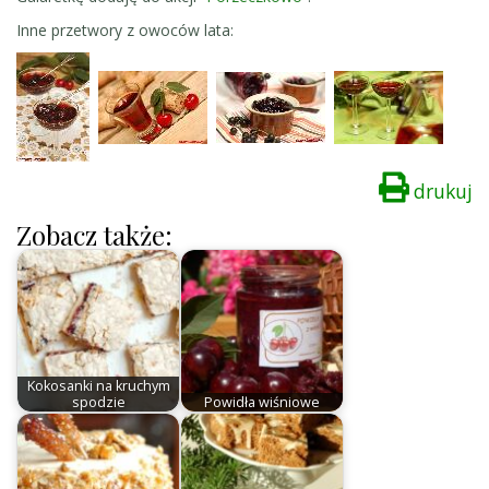
Inne przetwory z owoców lata:
drukuj
Zobacz także:
Kokosanki na kruchym
spodzie
Powidła wiśniowe