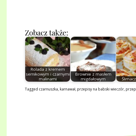
Zobacz także:
Rolada z kremem
sernikowym i czarnymi
Brownie z masłem
malinami
migdałowym
Ślimacz
Tagged
czarnuszka
,
karnawał
,
przepisy na babski wieczór
,
przep