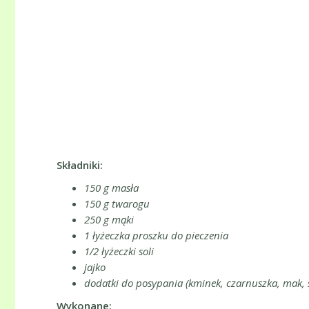
Składniki:
150 g masła
150 g twarogu
250 g mąki
1 łyżeczka proszku do pieczenia
1/2 łyżeczki soli
jajko
dodatki do posypania (kminek, czarnuszka, mak,
Wykonane: