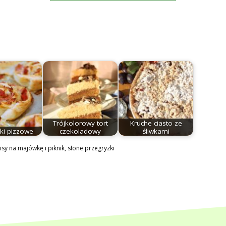
Trójkolorowy tort
Kruche ciasto ze
ki pizzowe
czekoladowy
śliwkami
isy na majówkę i piknik
,
słone przegryzki