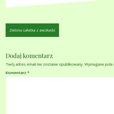
Nawigacja
Zielona sałatka z awokado
wpisu
Dodaj komentarz
Twój adres email nie zostanie opublikowany.
Wymagane pola 
Komentarz
*