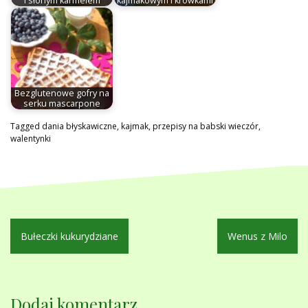
i słonym karmelem
kajmakowym i krówkami
Bezglutenowe gofry na
serku mascarpone
Tagged
dania błyskawiczne
,
kajmak
,
przepisy na babski wieczór
,
walentynki
Nawigacja
Bułeczki kukurydziane
Wenus z Milo
wpisu
Dodaj komentarz