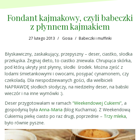
Fondant kajmakowy, czyli babeczki
z płynnem kajmakiem
27 lutego 2013
Gosia
Babeczki i muffinki
Błyskawiczny, zaskakujący, przepyszny – deser, ciastko, słodka
przekąska. Żegnaj dieto, to ciastko zniewala. Chrupiąca skórka,
pod którą ukryty jest płynny, słodki środek. Można zjeść z
lodami śmietankowymi i owocami, posypać cynamonem, czy
czekoladą. Dla niespodziewanych gości, dla wielbicieli
NAPRAWDĘ słodkich słodyczy, na niedzielny deser, na babski
wieczór i na inne wymówki :).
Deser przygotowałam w ramach
“Weekendowej Cukierni”
, a
gospodynią była
Anna-Maria
(blog Kucharnia). Z Weekendową
Cukiernią piekę ciasto po raz drugi, poprzednie –
Trzy mleka
,
było równie pyszne.