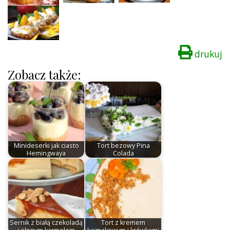
drukuj
Zobacz także:
Minideserki jak ciasto
Tort bezowy Pina
Hemingwaya
Colada
Sernik z białą czekoladą
Tort z kremem