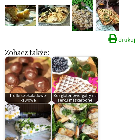
drukuj
Zobacz także:
Trufle czekoladowo-
Bezglutenowe gofry na
kawowe
serku mascarpone