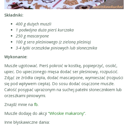
Składniki:
400 g dużych muszli
1 podwójna duża pierś kurczaka
250 g mascarpone
100 g sera pleśniowego (z zieloną pleśnią)
3-4 łyżki orzeszków piniowych lub słonecznika
Wykonanie:
Muszle ugotować. Pierś pokroić w kostkę, popieprzyć, osolić,
upiec. Do upieczonego mięsa dodać ser pleśniowy, rozpuścić.
Zdjąć ze źródła ciepła, dodać mascarpone, wymieszać (rozpuści
się pod wpływem ciepła). Do sosu dodać osączone muszle.
Całość posypać uprażonym na suchej patelni słonecznikiem lub
orzeszkami piniowymi.
Znajdź mnie na
fb
.
Muszle dodaję do akcji
“Włoskie makarony”
.
Inne błyskawiczne dania: