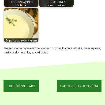
Tort bezowy Pina
Bruschetta z
Colada
prawdziwkami
Zupa czosnkowa krem
Tagged
dania błyskawiczne
,
dania z drobiu
,
kuchnia włoska
,
mascarpone
,
nasiona słonecznika
,
szybki obiad
Nawigacja
Tort rodzynkowiec
Ciasto Żabci v. pszczółka
wpisu