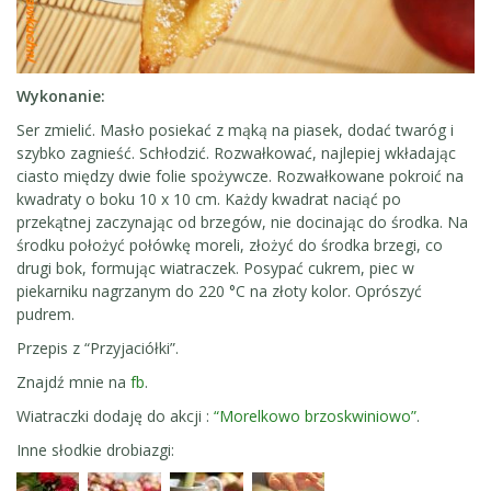
Wykonanie:
Ser zmielić. Masło posiekać z mąką na piasek, dodać twaróg i
szybko zagnieść. Schłodzić. Rozwałkować, najlepiej wkładając
ciasto między dwie folie spożywcze. Rozwałkowane pokroić na
kwadraty o boku 10 x 10 cm. Każdy kwadrat naciąć po
przekątnej zaczynając od brzegów, nie docinając do środka. Na
środku położyć połówkę moreli, złożyć do środka brzegi, co
drugi bok, formując wiatraczek. Posypać cukrem, piec w
piekarniku nagrzanym do 220 °C na złoty kolor. Oprószyć
pudrem.
Przepis z “Przyjaciółki”.
Znajdź mnie na
fb
.
Wiatraczki dodaję do akcji :
“Morelkowo brzoskwiniowo”
.
Inne słodkie drobiazgi: