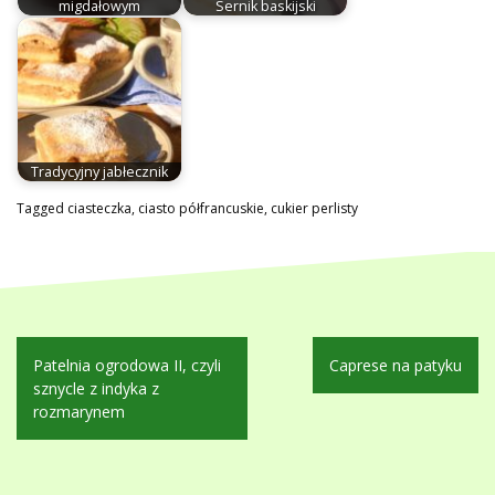
migdałowym
Sernik baskijski
Tradycyjny jabłecznik
Tagged
ciasteczka
,
ciasto półfrancuskie
,
cukier perlisty
Nawigacja
Patelnia ogrodowa II, czyli
Caprese na patyku
wpisu
sznycle z indyka z
rozmarynem