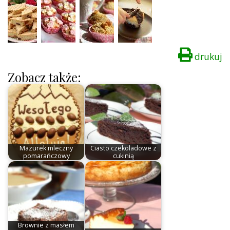
drukuj
Zobacz także:
Mazurek mleczny
Ciasto czekoladowe z
pomarańczowy
cukinią
Brownie z masłem