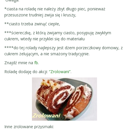
*ciasta na roladę nie należy zbyt długo piec, ponieważ
przesuszone trudniej zwija się i kruszy,
**ciasto trzeba zwinąć ciepłe,
***ściereczkę, z którą zwijamy ciasto, posypuję zwykłym
cukrem, wtedy nie przyklei się do materiału
****do tej rolady najlepszy jest dżem porzeczkowy domowy, z
cukrem żelującym, a nie smażony tradycyjnie.
Znajdź mnie na
fb
.
Roladę dodaję do akcji:
“Zrolowani”
.
Inne zrolowane przysmaki: