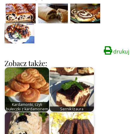
drukuj
Zobacz także:
Kardamonki, czyli
bułeczki z kardamonem
Sernik Izaura