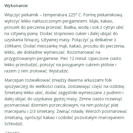
Wykonanie:
Włączyć piekarnik – temperatura 225° C. Formę piekarnikową
wyłożyć lekko natłuszczonym pergaminem. Mąki, kakao,
proszek do pieczenia przesiać. Białka, wodę i sok z cytryn ubić
na sztywną pianę. Dodać stopniowo cukier i dalej ubijać do
uzyskania lśniącej, sztywnej masy. Połączyć ją delikatnie z
żółtkami. Dodać mieszankę mąk, kakao, proszku do pieczenia,
lekko, ale dokładnie wymieszać. Rozsmarować na
przygotowanym pergaminie. Piec 12 minut. Upieczone ciasto
lekko przestudzić, położyć na posypanym cukrem płótnie i
razem z nim zrolować. Wystudzić.
Marcepan rozwałkować (między dwiema arkuszami folii
spożywczej) do wielkości ciasta, zostawiając część na ozdobę.
Śmietanę lekko ubić, dodać zagęstniki wymieszane z pudrem i
dalej ubijać do uzyskania gęstej masy. Zimne ciasto rozwinąć
posmarować dżemem porzeczkowym, na nim położyć płat
marcepanu i 2/3 śmietany. Zwinąć roladę. Wierzch posmarować
śmietaną, oprószyć kakao i ozdobić pozostałym marcepanem.
Schłodzić.
Uwaga: