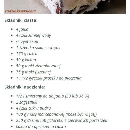
Składniki ciasta:
4 jajka
4 łyżki zimnej wody
szczypta soli
1 łyżeczka soku z cytryny
175 g cukru
50 g kakao
50 g mąki ziemniaczanej
75 g mąki pszennej
1 i 1/2 łyżeczki proszku do pieczenia
Składniki nadzienia:
1/2 l śmietany do ubijania (30 lub 36 %)
2 zagęstniki
4 łyżki cukru pudru
100 g masy marcepanowej (może być więcej)
250 g dżemu lub galaretki z czerwonych porzeczek
kakao do oprószenia ciasta