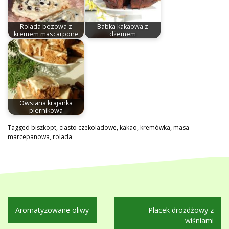
Rolada bezowa z
Babka kakaowa z
kremem mascarpone
dżemem
Owsiana krajanka
piernikowa
Tagged
biszkopt
,
ciasto czekoladowe
,
kakao
,
kremówka
,
masa
marcepanowa
,
rolada
Nawigacja
Aromatyzowane oliwy
Placek drożdżowy z
wpisu
wiśniami