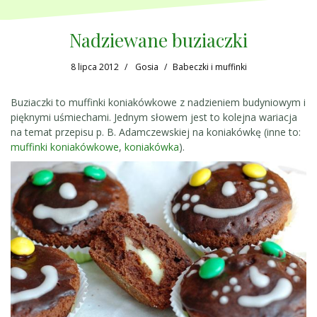
Nadziewane buziaczki
8 lipca 2012
Gosia
Babeczki i muffinki
Buziaczki to muffinki koniakówkowe z nadzieniem budyniowym i
pięknymi uśmiechami. Jednym słowem jest to kolejna wariacja
na temat przepisu p. B. Adamczewskiej na koniakówkę (inne to:
muffinki koniakówkowe
,
koniakówka
).