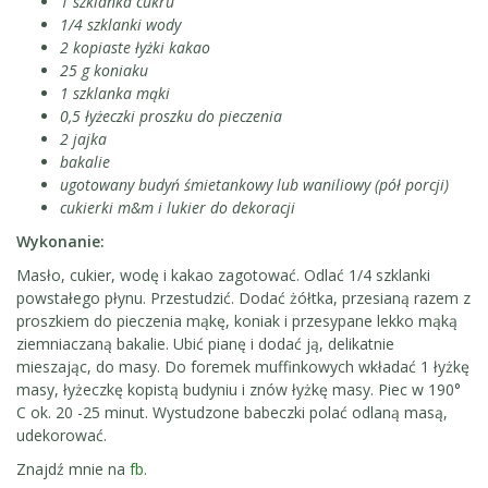
1 szklanka cukru
1/4 szklanki wody
2 kopiaste łyżki kakao
25 g koniaku
1 szklanka mąki
0,5 łyżeczki proszku do pieczenia
2 jajka
bakalie
ugotowany budyń śmietankowy lub waniliowy (pół porcji)
cukierki m&m i lukier do dekoracji
Wykonanie:
Masło, cukier, wodę i kakao zagotować. Odlać 1/4 szklanki
powstałego płynu. Przestudzić. Dodać żółtka, przesianą razem z
proszkiem do pieczenia mąkę, koniak i przesypane lekko mąką
ziemniaczaną bakalie. Ubić pianę i dodać ją, delikatnie
mieszając, do masy. Do foremek muffinkowych wkładać 1 łyżkę
masy, łyżeczkę kopistą budyniu i znów łyżkę masy. Piec w 190°
C ok. 20 -25 minut. Wystudzone babeczki polać odlaną masą,
udekorować.
Znajdź mnie na
fb
.