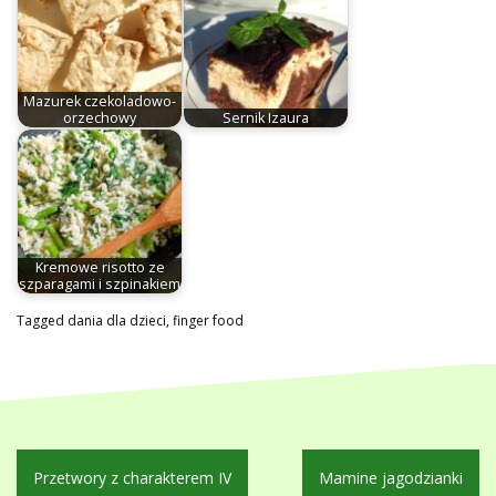
Mazurek czekoladowo-
orzechowy
Sernik Izaura
Kremowe risotto ze
szparagami i szpinakiem
Tagged
dania dla dzieci
,
finger food
Nawigacja
Przetwory z charakterem IV
Mamine jagodzianki