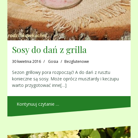
Sosy do dań z grilla
30 kwietnia 2016
Gosia
Bezglutenowe
Sezon grillowy pora rozpocząć! A do dań z rusztu
konieczne są sosy. Może oprócz musztardy i keczupu
warto przygotować inne[…]
Kontynuuj czytanie …