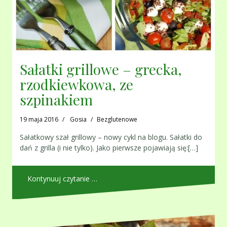
Sałatki grillowe – grecka,
rzodkiewkowa, ze
szpinakiem
19 maja 2016
Gosia
Bezglutenowe
Sałatkowy szał grillowy – nowy cykl na blogu. Sałatki do
dań z grilla (i nie tylko). Jako pierwsze pojawiają się:[…]
Kontynuuj czytanie …