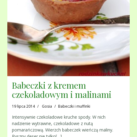
Babeczki z kremem
czekoladowym i malinami
19 lipca 2014
Gosia
Babeczki i muffinki
Intensywnie czekoladowe kruche spody. W nich
nadzienie wytrawne, czekoladowe z nutą
pomarańczową. Wierzch babeczek wieńczą maliny.
Pyszny deser nie tylko[…]