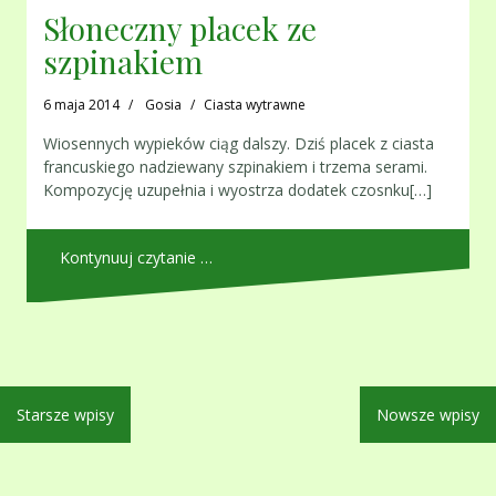
Słoneczny placek ze
szpinakiem
6 maja 2014
Gosia
Ciasta wytrawne
Wiosennych wypieków ciąg dalszy. Dziś placek z ciasta
francuskiego nadziewany szpinakiem i trzema serami.
Kompozycję uzupełnia i wyostrza dodatek czosnku[…]
Kontynuuj czytanie …
Nawigacja
Starsze wpisy
Nowsze wpisy
po
wpisach