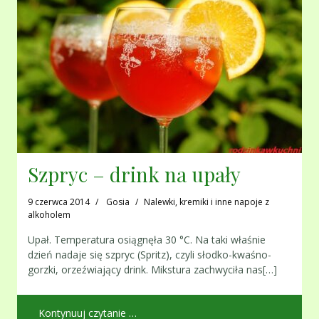
Szpryc – drink na upały
9 czerwca 2014
Gosia
Nalewki, kremiki i inne napoje z
alkoholem
Upał. Temperatura osiągnęła 30 °C. Na taki właśnie
dzień nadaje się szpryc (Spritz), czyli słodko-kwaśno-
gorzki, orzeźwiający drink. Mikstura zachwyciła nas[…]
Kontynuuj czytanie …