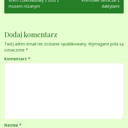
Krem czekoladowy z tofu z
Kremowe serniczki z
wpisu
musem różanym
daktylami
Dodaj komentarz
Twój adres email nie zostanie opublikowany.
Wymagane pola są
oznaczone
*
Komentarz
*
Nazwa
*