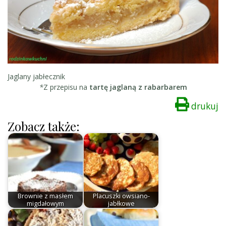
Jaglany jabłecznik
*
Z przepisu na
tartę jaglaną z rabarbarem
drukuj
Zobacz także:
Brownie z masłem
Placuszki owsiano-
migdałowym
jabłkowe