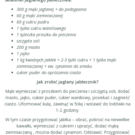
300 g mąki jaglanej + do podsypania
60 g mąki ziemniaczanej
60 g cukru pudru
1 łyżka cukru waniliowego
1 łyżeczka proszku do pieczenia
szczypta soli
200 g masła
1 jajko
1 kg kwaśnych jabłek + 2-3 łyżki cukru + 1 łyżka mąki
ziemniaczanej
+ ew. cynamon do smaku
cukier puder do oprószenia ciasta
Jak zrobić jaglany jabłecznik?
Mąki wymieszać z proszkiem do pieczenia i szczyptą soli, dodać
masło, jajko, cukier puder, cukier waniliowy, posiekać i zagnieść
ciasto. Uformować kulę, zawinąć w folię i wstawić do lodówki na
1-2 godziny.
W tym czasie przygotować jabłka – obrać, pokroić na niewielkie
kawałki, wymieszać z cukrem i uprażyć, dodać mąkę
ziemniaczaną , można dodać cynamon. Odstawić. Przygotować