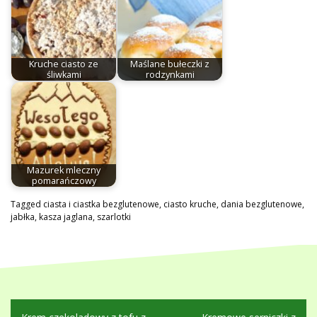
Kruche ciasto ze
Maślane bułeczki z
śliwkami
rodzynkami
Mazurek mleczny
pomarańczowy
Tagged
ciasta i ciastka bezglutenowe
,
ciasto kruche
,
dania bezglutenowe
,
jabłka
,
kasza jaglana
,
szarlotki
Nawigacja