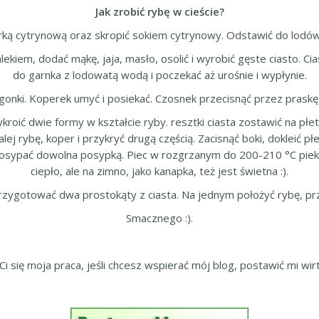
Jak zrobić rybę w cieście?
rką cytrynową oraz skropić sokiem cytrynowy. Odstawić do lodówk
kiem, dodać mąkę, jaja, masło, osolić i wyrobić gęste ciasto. Cia
do garnka z lodowatą wodą i poczekać aż urośnie i wypłynie.
gonki. Koperek umyć i posiekać. Czosnek przecisnąć przez praskę i 
kroić dwie formy w kształcie ryby. resztki ciasta zostawić na płe
lej rybę, koper i przykryć drugą częścią. Zacisnąć boki, dokleić p
sypać dowolna posypką. Piec w rozgrzanym do 200-210 °C piekarn
ciepło, ale na zimno, jako kanapka, też jest świetna :).
ygotować dwa prostokąty z ciasta. Na jednym położyć rybę, przy
Smacznego :).
 Ci się moja praca, jeśli chcesz wspierać mój blog, postawić mi wirt