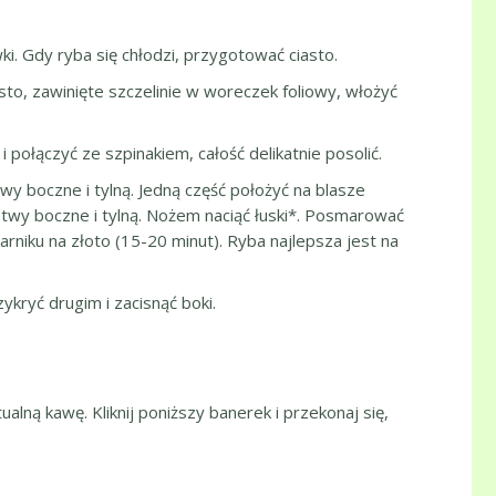
i. Gdy ryba się chłodzi, przygotować ciasto.
sto, zawinięte szczelinie w woreczek foliowy, włożyć
połączyć ze szpinakiem, całość delikatnie posolić.
twy boczne i tylną. Jedną część położyć na blasze
łetwy boczne i tylną. Nożem naciąć łuski*. Posmarować
iku na złoto (15-20 minut). Ryba najlepsza jest na
kryć drugim i zacisnąć boki.
ualną kawę. Kliknij poniższy banerek i przekonaj się,