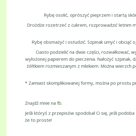
Rybę osolić, oprószyć pieprzem i startą skó
Drożdże rozetrzeć z cukrem, rozprowadzić letnim mle
Rybę obsmażyć i ostudzić. Szpinak umyć i obciąć o
Ciasto podzielić na dwie części, rozwałkować, wy
wyłożonej papierem do pieczenia. Nałożyć szpinak, da
żółtkiem rozmieszanym z mlekiem. Można wierzch po
* Zamiast skomplikowanej formy, można po prostu prz
Znajdź mnie na
fb
.
Jeśli któryś z przepisów spodobał Ci się, jeśli podoba
że to proste!