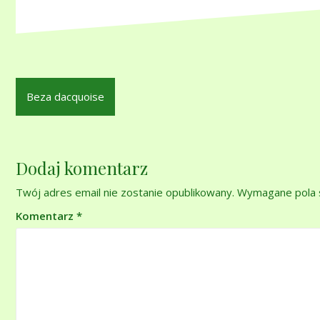
Nawigacja
Beza dacquoise
wpisu
Dodaj komentarz
Twój adres email nie zostanie opublikowany.
Wymagane pola 
Komentarz
*