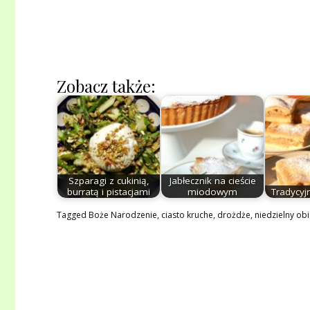
Zobacz także:
Szparagi z cukinią,
Jabłecznik na cieście
burratą i pistacjami
miodowym
Tradycyjn
Tagged
Boże Narodzenie
,
ciasto kruche
,
drożdże
,
niedzielny ob