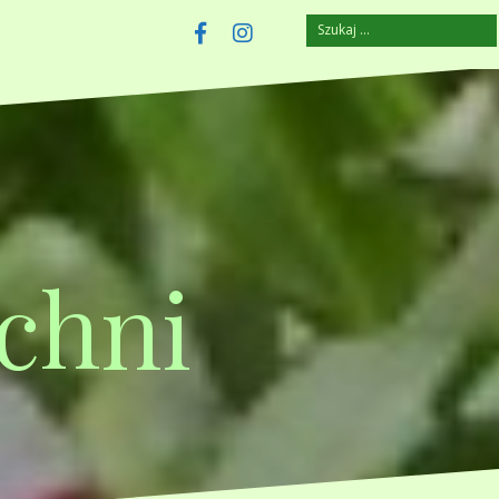
Szukaj:
szczuplejemy.pl
Facebook
Instagram
chni