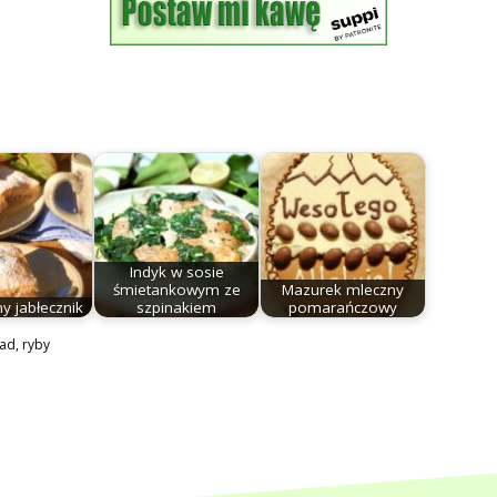
Indyk w sosie
śmietankowym ze
Mazurek mleczny
y jabłecznik
szpinakiem
pomarańczowy
iad
,
ryby