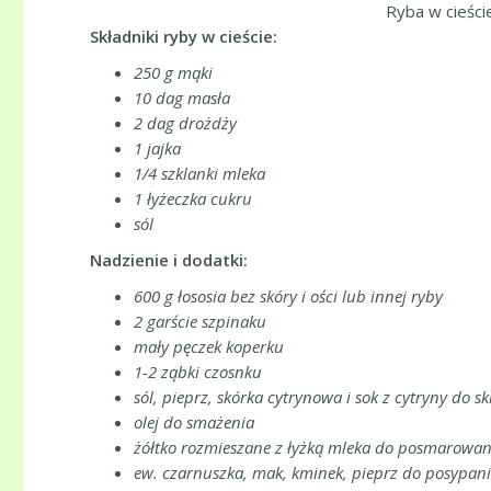
Ryba w cieści
Składniki ryby w cieście:
250 g mąki
10 dag masła
2 dag drożdży
1 jajka
1/4 szklanki mleka
1 łyżeczka cukru
sól
Nadzienie i dodatki:
600 g łososia bez skóry i ości lub innej ryby
2 garście szpinaku
mały pęczek koperku
1-2 ząbki czosnku
sól, pieprz, skórka cytrynowa i sok z cytryny do s
olej do smażenia
żółtko rozmieszane z łyżką mleka do posmarowani
ew. czarnuszka, mak, kminek, pieprz do posypania