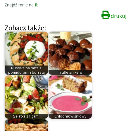
Znajdź mnie na
fb.
drukuj
Zobacz także:
Rustykalna tarta z
pomidorami i burratą
Trufle snikers
Sałatka z figami
Chłodnik wiśniowy