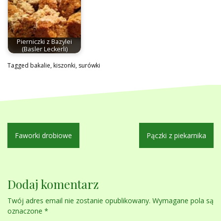
Pierniczki z Bazylei
(Basler Leckerli)
Tagged
bakalie
,
kiszonki
,
surówki
Nawigacja
Faworki drobiowe
Pączki z piekarnika
wpisu
Dodaj komentarz
Twój adres email nie zostanie opublikowany.
Wymagane pola są
oznaczone
*