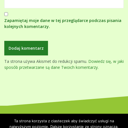
Zapamiętaj moje dane w tej przeglądarce podczas pisania
kolejnych komentarzy.
Ta strona używa Akismet do redukcji spamu.
Dowiedz się, w jaki
sposób przetwarzane są dane Twoich komentarzy.
Dumnie wspierane przez WordPressa
|
Szablon:
Oblique
by
Ta strona korzysta z ciasteczek aby świadczyć usługi na
Themeisle.
najwyższym poziomie. Dalsze korzystanie ze strony oznacza,