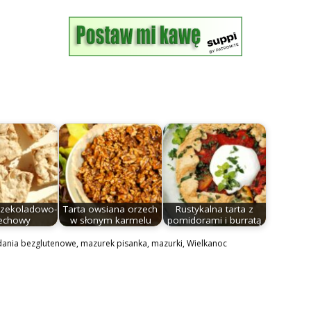
czekoladowo-
Tarta owsiana orzech
Rustykalna tarta z
echowy
w słonym karmelu
pomidorami i burratą
dania bezglutenowe
,
mazurek pisanka
,
mazurki
,
Wielkanoc