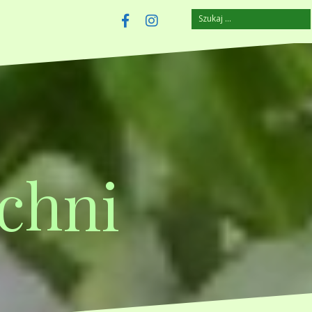
Szukaj:
szczuplejemy.pl
Facebook
Instagram
chni