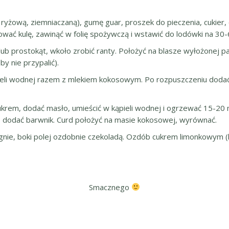
 ryżową, ziemniaczaną), gumę guar, proszek do pieczenia, cukier,
mować kulę, zawinąć w folię spożywczą i wstawić do lodówki na 30-
o lub prostokąt, wkoło zrobić ranty. Położyć na blasze wyłożonej
y nie przypalić).
eli wodnej razem z mlekiem kokosowym. Po rozpuszczeniu dodać l
i cukrem, dodać masło, umieścić w kąpieli wodnej i ogrzewać 15-2
 dodać barwnik. Curd położyć na masie kokosowej, wyrównać.
ygnie, boki polej ozdobnie czekoladą. Ozdób cukrem limonkowym (
Smacznego