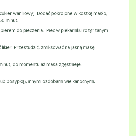
 cukier waniliowy). Dodać pokrojone w kostkę masło,
60 minut.
 papierem do pieczenia. Piec w piekarniku rozgrzanym
ikier. Przestudzić, zmiksować na jasną masę.
0 minut, do momentu aż masa zgęstnieje.
lub posypką), innymi ozdobami wielkanocnymi.