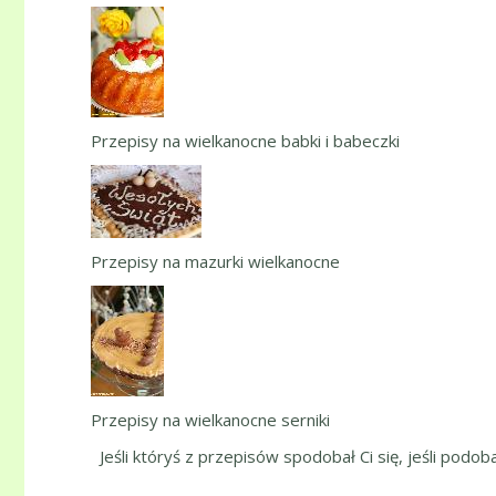
Przepisy na wielkanocne babki i babeczki
Przepisy na mazurki wielkanocne
Przepisy na wielkanocne serniki
Jeśli któryś z przepisów spodobał Ci się, jeśli podob