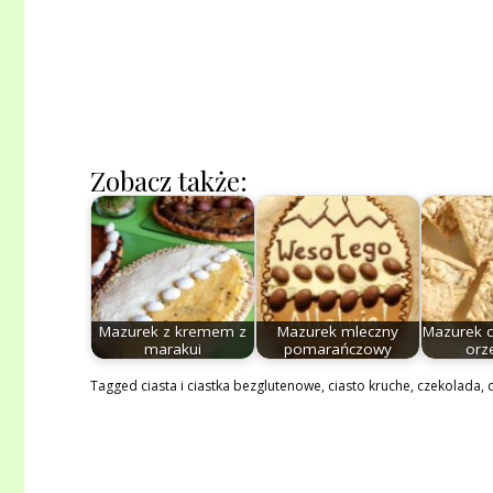
Zobacz także:
Mazurek z kremem z
Mazurek mleczny
Mazurek 
marakui
pomarańczowy
orz
Tagged
ciasta i ciastka bezglutenowe
,
ciasto kruche
,
czekolada
,