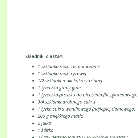
Składniki ciasta*
:
1
szklanka mąki ziemniaczanej
1 szklanka mąki ryżowej
1/2 szklanki mąki kukurydzianej
1 łyżeczka gumy guar
1 łyżeczka proszku do pieczenia (bezglutenowego
3/4 szklanki drobnego cukru
1 łyżka cukru waniliowego (najlepiej domowego)
200 g miękkiego masła
2 jajka
1 żółtko
2 łyżki gęstego jogurtu lub kwaśnej śmietany