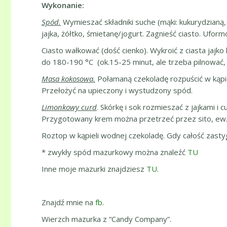
Wykonanie:
Spód
.
Wymieszać składniki suche (mąki: kukurydzianą,
jajka, żółtko, śmietanę/jogurt. Zagnieść ciasto. Ufor
Ciasto wałkować (dość cienko). Wykroić z ciasta jajk
do 180-190 °C (ok.15-25 minut, ale trzeba pilnować, b
Masa kokosowa.
Połamaną czekoladę rozpuścić w kąpi
Przełożyć na upieczony i wystudzony spód.
Limonkowy curd
. Skórkę i sok rozmieszać z jajkami 
Przygotowany krem można przetrzeć przez sito, ew.
Roztop w kąpieli wodnej czekoladę. Gdy całość zast
* zwykły spód mazurkowy można znaleźć
TU
Inne moje mazurki znajdziesz
TU
.
Znajdź mnie na
fb
.
Wierzch mazurka z “Candy Company”.