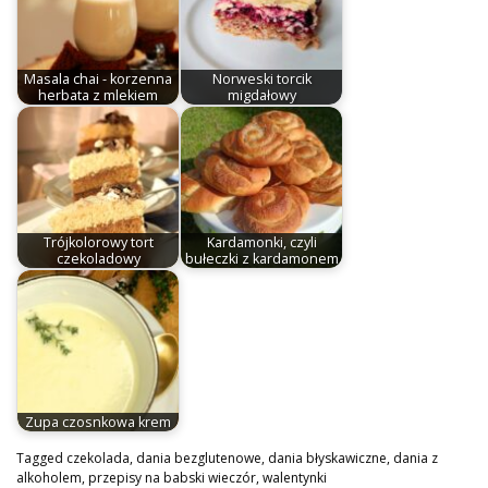
Masala chai - korzenna
Norweski torcik
herbata z mlekiem
migdałowy
Trójkolorowy tort
Kardamonki, czyli
czekoladowy
bułeczki z kardamonem
Zupa czosnkowa krem
Tagged
czekolada
,
dania bezglutenowe
,
dania błyskawiczne
,
dania z
alkoholem
,
przepisy na babski wieczór
,
walentynki