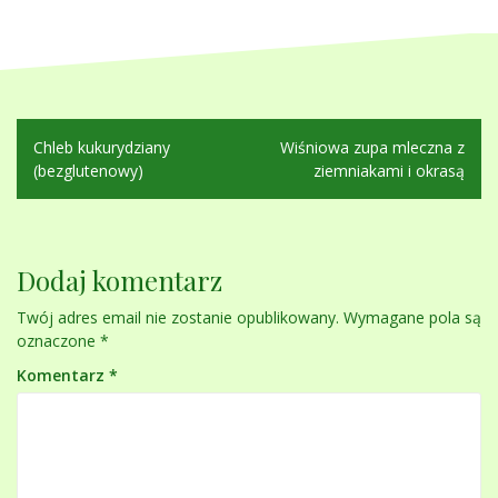
Nawigacja
Chleb kukurydziany
Wiśniowa zupa mleczna z
wpisu
(bezglutenowy)
ziemniakami i okrasą
Dodaj komentarz
Twój adres email nie zostanie opublikowany.
Wymagane pola są
oznaczone
*
Komentarz
*