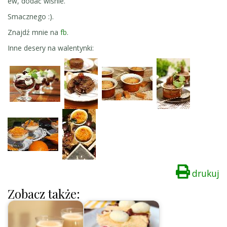
ew, dodać wiśnie.
Smacznego :).
Znajdź mnie na
fb
.
Inne desery na walentynki:
drukuj
Zobacz także: