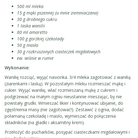
500 ml mleka
15 g mąki pszennej (u mnie ziemniaczana)
30 g drobnego cukru
1 laska wanilii
80 ml amaretto
100 g gorzkiej czekolady
50 g masła
30 g rozkruszonych ciasteczek migdałowych
ew. wiśnie w rumie
Wykonanie:
Wanilię rozciąć, wyjąć nasionka. 3/4 mleka zagotować z wanilią
(ziarenkami i laską). W pozostałym mleku rozmieszać mąkę i
cukier. Wyjąć wanilię, wlać rozmieszaną mąkę z cukrem i
podgrzewać na małym ogniu nieustannie mieszając, by nie
powstały grudki. Wmieszać likier i kontynuować ubijanie, do
zgęstnienia masy (nie zagotować!). Zestawić z ognia, dodać
połamaną czekoladę i masło, wymieszać do połączenia
składników (na gładki i aksamitny krem).
Przełożyć do pucharków, posypać ciasteczkami migdałowymi i