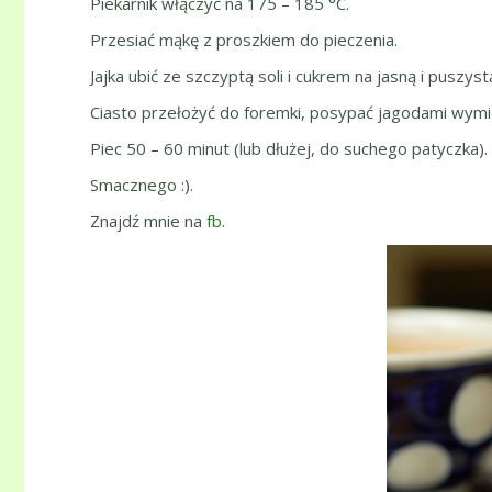
Piekarnik włączyć na 175 – 185 °C.
Przesiać mąkę z proszkiem do pieczenia.
Jajka ubić ze szczyptą soli i cukrem na jasną i puszys
Ciasto przełożyć do foremki, posypać jagodami wym
Piec 50 – 60 minut (lub dłużej, do suchego patyczka).
Smacznego :).
Znajdź mnie na
fb
.