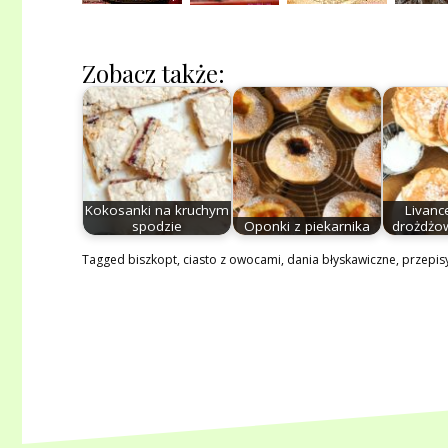
Zobacz także:
Kokosanki na kruchym
Livance
spodzie
Oponki z piekarnika
drożdżow
Tagged
biszkopt
,
ciasto z owocami
,
dania błyskawiczne
,
przepisy