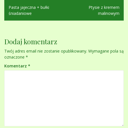
Nawigacja
Pasta jajeczna + bułki
Ptysie z kremem
wpisu
śniadaniowe
malinowym
Dodaj komentarz
Twój adres email nie zostanie opublikowany.
Wymagane pola są
oznaczone
*
Komentarz
*