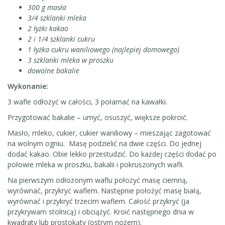
300 g masła
3/4 szklanki mleka
2 łyżki kakao
2 i 1/4 szklanki cukru
1 łyżka cukru waniliowego (najlepiej domowego)
3 szklanki mleka w proszku
dowolne bakalie
Wykonanie:
3 wafle odłożyć w całości, 3 połamać na kawałki.
Przygotować bakalie – umyć, osuszyć, większe pokroić.
Masło, mleko, cukier, cukier waniliowy – mieszając zagotować
na wolnym ogniu. Masę podzielić na dwie części. Do jednej
dodać kakao. Obie lekko przestudzić. Do każdej części dodać po
połowie mleka w proszku, bakalii i pokruszonych wafli.
Na pierwszym odłożonym waflu położyć masę ciemną,
wyrównać, przykryć waflem. Następnie położyć masę białą,
wyrównać i przykryć trzecim waflem. Całość przykryć (ja
przykrywam stolnicą) i obciążyć. Kroić następnego dnia w
kwadraty lub prostokąty (ostrym nożem).