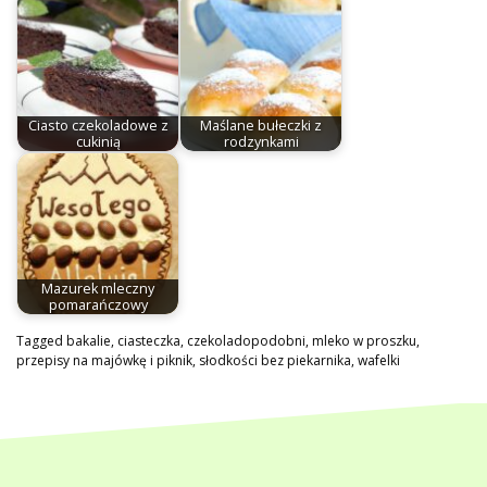
Ciasto czekoladowe z
Maślane bułeczki z
cukinią
rodzynkami
Mazurek mleczny
pomarańczowy
Tagged
bakalie
,
ciasteczka
,
czekoladopodobni
,
mleko w proszku
,
przepisy na majówkę i piknik
,
słodkości bez piekarnika
,
wafelki