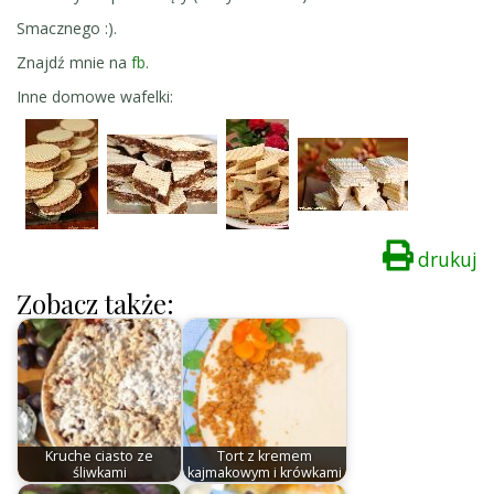
Smacznego :).
Znajdź mnie na
fb
.
Inne domowe wafelki:
drukuj
Zobacz także:
Kruche ciasto ze
Tort z kremem
śliwkami
kajmakowym i krówkami