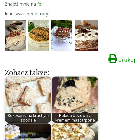
Znajdź mnie na
fb
.
Inne świąteczne torty:
drukuj
Zobacz także:
Kokosanki na kruchym
Rolada bezowa z
spodzie
kremem mascarpone