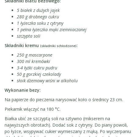
Składniki blatu bezowego:
5 białek z dużych jajek
280 g drobnego cukru
1 łyżeczka soku z cytryny
1 pełna łyżeczka mąki ziemniaczanej
szczypta soli
Składniki kremu
:
(składniki schłodzone)
250 g mascarpone
300 ml kremówki
3-4 łyżki cukru pudru
50 g gorzkiej czekolady
słoik dżemowy wiśni w alkoholu
Wykonanie bezy:
Na papierze do pieczenia narysować koło o średnicy 23 cm.
Piekarnik włączyć na 180 °C.
Białka ubić ze szczyptą soli na sztywno (mikserem na
najwyższych obrotach). Dodać sok z cytryny. Do piany powoli,
po łyżce, wsypywać cukier wymieszany z mąką. Po wyczerpaniu