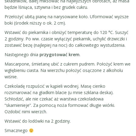
składników, dalej miksować na najwyższych obrotach, aż masa
będzie lśniąca, sztywna i bez grudek cukru.
Przełożyć ubitą pianę na narysowane koło. Uformować wyższe
boki (środek niższy o ok. 2 cm).
Wstawić do piekarnika i obniżyć temperaturę do 120 °C. Suszyć
2 godziny. Po ww. czasie wyłączyć piekarnik, uchylić drzwiczki i
zostawić bezę (najlepiej na noc) do całkowitego wystudzenia.
Następnego dnia
przygotować krem
.
Mascarpone, śmietanę ubić z cukrem pudrem. Położyć krem we
wgłębieniu ciasta. Na wierzchu położyć osączone z alkoholu
wiśnie.
Czekoladę rozpuścić w kąpieli wodnej. Masę cienko
rozsmarować na gładkim blacie (u mnie szklana deska).
Schłodzić, ale nie czekać aż warstwa czekoladowa
“skamienieje”. Za pomocą noża formować długie wiórki.
Ozdobić nimi wierzch.
Wstawić do lodówki na 2 godziny.
Smacznego