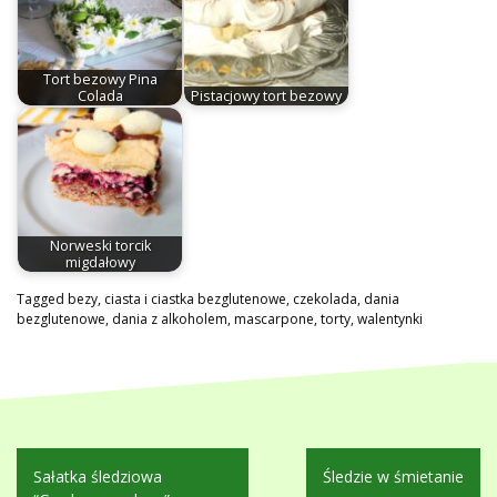
Tort bezowy Pina
Colada
Pistacjowy tort bezowy
Norweski torcik
migdałowy
Tagged
bezy
,
ciasta i ciastka bezglutenowe
,
czekolada
,
dania
bezglutenowe
,
dania z alkoholem
,
mascarpone
,
torty
,
walentynki
Nawigacja
Sałatka śledziowa
Śledzie w śmietanie