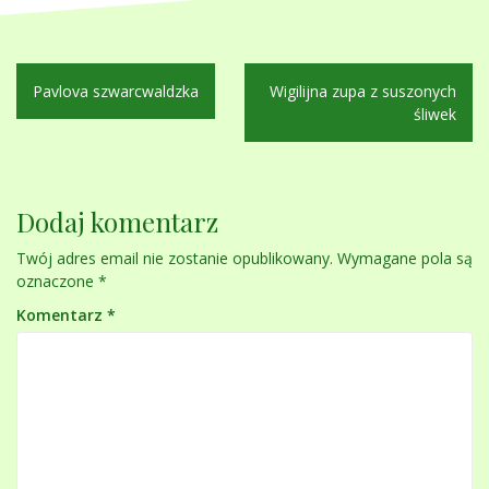
Nawigacja
Pavlova szwarcwaldzka
Wigilijna zupa z suszonych
wpisu
śliwek
Dodaj komentarz
Twój adres email nie zostanie opublikowany.
Wymagane pola są
oznaczone
*
Komentarz
*