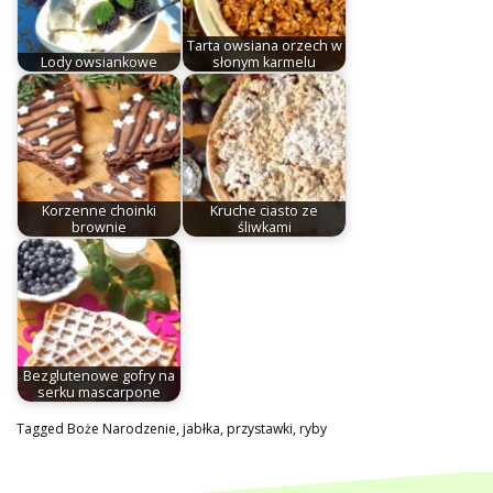
Tarta owsiana orzech w
Lody owsiankowe
słonym karmelu
Korzenne choinki
Kruche ciasto ze
brownie
śliwkami
Bezglutenowe gofry na
serku mascarpone
Tagged
Boże Narodzenie
,
jabłka
,
przystawki
,
ryby