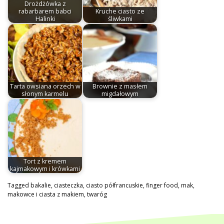
Drożdżówka z
rabarbarem babci
Kruche ciasto ze
Halinki
śliwkami
Tarta owsiana orzech w
Brownie z masłem
słonym karmelu
migdałowym
Tort z kremem
kajmakowym i krówkami
Tagged
bakalie
,
ciasteczka
,
ciasto półfrancuskie
,
finger food
,
mak
,
makowce i ciasta z makiem
,
twaróg