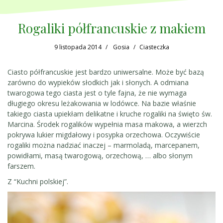
Rogaliki półfrancuskie z makiem
9 listopada 2014
Gosia
Ciasteczka
Ciasto półfrancuskie jest bardzo uniwersalne. Może być bazą
zarówno do wypieków słodkich jak i słonych. A odmiana
twarogowa tego ciasta jest o tyle fajna, że nie wymaga
długiego okresu leżakowania w lodówce. Na bazie właśnie
takiego ciasta upiekłam delikatne i kruche rogaliki na święto św.
Marcina. Środek rogalików wypełnia masa makowa, a wierzch
pokrywa lukier migdałowy i posypka orzechowa. Oczywiście
rogaliki można nadziać inaczej – marmoladą, marcepanem,
powidłami, masą twarogową, orzechową, … albo słonym
farszem.
Z “Kuchni polskiej”.