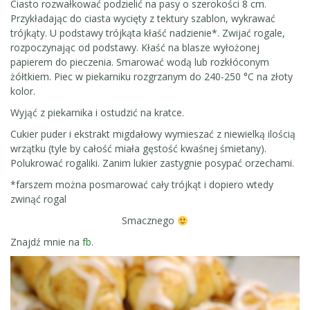
Ciasto rozwałkować podzielić na pasy o szerokości 8 cm.
Przykładając do ciasta wycięty z tektury szablon, wykrawać
trójkąty. U podstawy trójkąta kłaść nadzienie*. Zwijać rogale,
rozpoczynając od podstawy. Kłaść na blasze wyłożonej
papierem do pieczenia. Smarować wodą lub rozkłóconym
żółtkiem. Piec w piekarniku rozgrzanym do 240-250 °C na złoty
kolor.
Wyjąć z piekarnika i ostudzić na kratce.
Cukier puder i ekstrakt migdałowy wymieszać z niewielką ilością
wrzątku (tyle by całość miała gęstość kwaśnej śmietany).
Polukrować rogaliki. Zanim lukier zastygnie posypać orzechami.
*farszem można posmarować cały trójkąt i dopiero wtedy
zwinąć rogal
Smacznego
Znajdź mnie na
fb
.