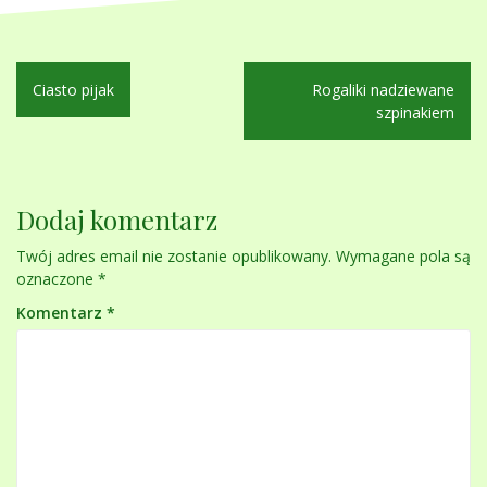
Nawigacja
Ciasto pijak
Rogaliki nadziewane
wpisu
szpinakiem
Dodaj komentarz
Twój adres email nie zostanie opublikowany.
Wymagane pola są
oznaczone
*
Komentarz
*