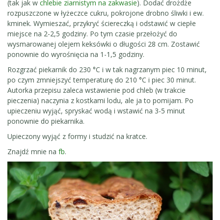
(tak jak w
chlebie ziarnistym na zakwasie
). Dodać drożdże
rozpuszczone w łyżeczce cukru, pokrojone drobno śliwki i ew.
kminek. Wymieszać, przykryć ściereczką i odstawić w ciepłe
miejsce na 2-2,5 godziny. Po tym czasie przełożyć do
wysmarowanej olejem keksówki o długości 28 cm. Zostawić
ponownie do wyrośnięcia na 1-1,5 godziny.
Rozgrzać piekarnik do 230 °C i w tak nagrzanym piec 10 minut,
po czym zmniejszyć temperaturę do 210 °C i piec 30 minut.
Autorka przepisu zaleca wstawienie pod chleb (w trakcie
pieczenia) naczynia z kostkami lodu, ale ja to pomijam. Po
upieczeniu wyjąć, spryskać wodą i wstawić na 3-5 minut
ponownie do piekarnika.
Upieczony wyjąć z formy i studzić na kratce.
Znajdź mnie na
fb
.