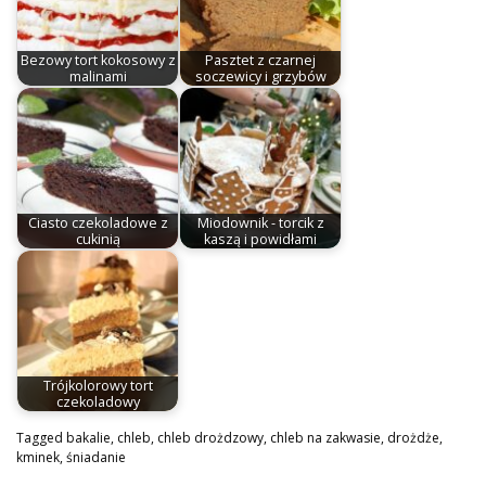
Bezowy tort kokosowy z
Pasztet z czarnej
malinami
soczewicy i grzybów
Ciasto czekoladowe z
Miodownik - torcik z
cukinią
kaszą i powidłami
Trójkolorowy tort
czekoladowy
Tagged
bakalie
,
chleb
,
chleb drożdzowy
,
chleb na zakwasie
,
drożdże
,
kminek
,
śniadanie