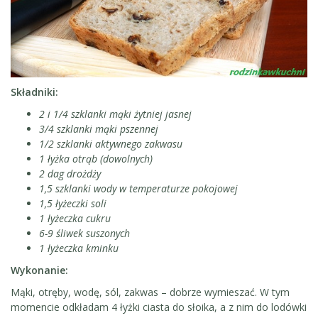
Składniki:
2 i 1/4 szklanki mąki żytniej jasnej
3/4 szklanki mąki pszennej
1/2 szklanki aktywnego zakwasu
1 łyżka otrąb (dowolnych)
2 dag drożdży
1,5 szklanki wody w temperaturze pokojowej
1,5 łyżeczki soli
1 łyżeczka cukru
6-9 śliwek suszonych
1 łyżeczka kminku
Wykonanie:
Mąki, otręby, wodę, sól, zakwas – dobrze wymieszać. W tym
momencie odkładam 4 łyżki ciasta do słoika, a z nim do lodówki