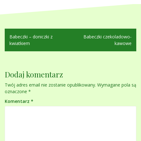
Nawigacja
Babeczki – doniczki z
Babeczki czekoladowo-
wpisu
kwiatkiem
kawowe
Dodaj komentarz
Twój adres email nie zostanie opublikowany.
Wymagane pola są
oznaczone
*
Komentarz
*