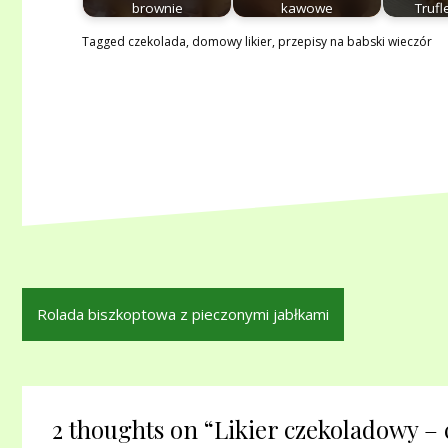
brownie
kawowe
Trufl
Tagged
czekolada
,
domowy likier
,
przepisy na babski wieczór
Nawigacja
Rolada biszkoptowa z pieczonymi jabłkami
wpisu
2 thoughts on “
Likier czekoladowy – 