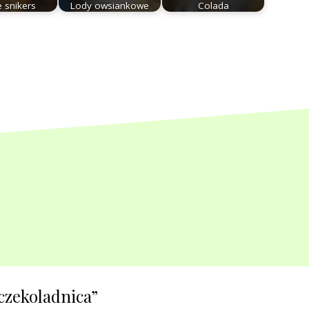
e snikers
Lody owsiankowe
Colada
czekoladnica
”