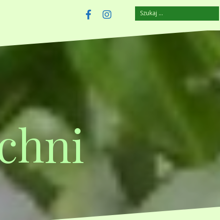
Szukaj:
szczuplejemy.pl
Facebook
Instagram
chni