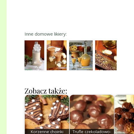
Inne domowe likiery:
Zobacz także:
Korzenne choinki
Trufle czekoladowo-