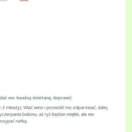
odać ew. kwaśną śmietanę, doprawić.
2-3 minuty). Wlać wino i pozwolić mu odparować, dalej
erpania bulionu, aż ryż będzie miękki, ale nie
posypać natką.