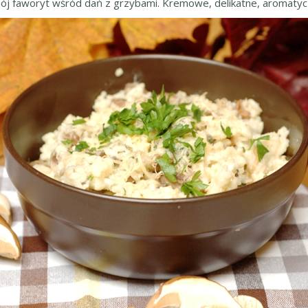
 mój faworyt wśród dań z grzybami. Kremowe, delikatne, aromatyc