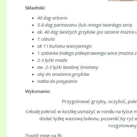
Składniki:
40 dag arborio
5-8 dag parmezanu (lub innego twardego sera)
ok. 40 dag świeżych grzybów (po sezonie można 
1 cebula
ok 1 l bulionu warzywnego
1 szklanka białego półwytrawnego wina (można z
2-3 łyżki masła
ew. 2-3 łyżki kwaśnej śmietany
olej do smażenia grzybów
natka do posypania
Wykonanie:
Przygotować grzyby, oczyścić, pokr
Cebulę pokroić w kostkę usmażyć w rondlu na łyżce ma
dodać łyżkę wazową bulionu, pozwolić by ryż w
rozgotowany. 
Znajdź mnie na
fb
.