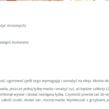
użyć mrożonych)
astąpić bulionem)
oić, ugotować (jeśli tego wymagają) i usmażyć na oleju. Można d
sła, jeszcze jedną łyżkę masła i smażyć ryż, aż będzie szklisty (
chłonął wywar i dodać następną łyżkę. Czynność powtarzać do wycz
całość osolić, dodać ser, resztę masła. Wymieszać z grzybami, 