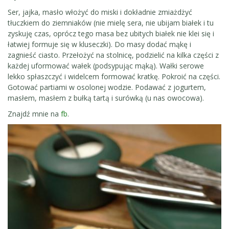
Ser, jajka, masło włożyć do miski i dokładnie zmiażdżyć
tłuczkiem do ziemniaków (nie mielę sera, nie ubijam białek i tu
zyskuję czas, oprócz tego masa bez ubitych białek nie klei się i
łatwiej formuje się w kluseczki). Do masy dodać mąkę i
zagnieść ciasto. Przełożyć na stolnicę, podzielić na kilka części z
każdej uformować wałek (podsypując mąką). Wałki serowe
lekko spłaszczyć i widelcem formować kratkę. Pokroić na części.
Gotować partiami w osolonej wodzie. Podawać z jogurtem,
masłem, masłem z bułką tartą i surówką (u nas owocowa).
Znajdź mnie na
fb
.