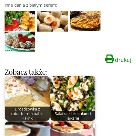
Inne dania z białym serem:
drukuj
Zobacz także:
Drożdżówka z
rabarbarem babci
Sałatka z brokułami i
Halinki
jajkami