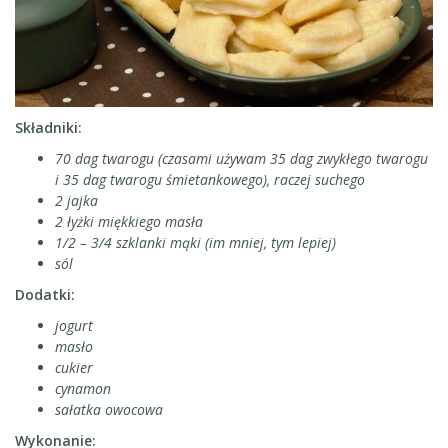
Składniki:
70 dag twarogu (czasami używam 35 dag zwykłego twarogu
i 35 dag twarogu śmietankowego), raczej suchego
2 jajka
2 łyżki miękkiego masła
1/2 – 3/4 szklanki mąki (im mniej, tym lepiej)
sól
Dodatki:
jogurt
masło
cukier
cynamon
sałatka owocowa
Wykonanie: