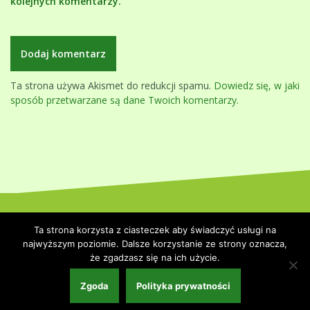
kolejnych komentarzy.
Ta strona używa Akismet do redukcji spamu.
Dowiedz się, w jaki
sposób przetwarzane są dane Twoich komentarzy.
Dumnie wspierane przez WordPressa
|
Szablon:
Oblique
by
Ta strona korzysta z ciasteczek aby świadczyć usługi na
Themeisle.
najwyższym poziomie. Dalsze korzystanie ze strony oznacza,
że zgadzasz się na ich użycie.
Strona główna
Polityka prywatności
Współpraca i kontakt
Zgoda
Polityka prywatności