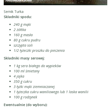
Sernik Turka
Składniki spodu:
240 g mąki
2 żółtka
160 g masła
80 g cukru pudru
szczypta soli
1/2 łyżeczki proszku do pieczenia
Składniki masy serowej:
1 kg sera białego do wypieków
100 ml śmietany
4 jajka
350 g cukru
3 łyżki mąki ziemniaczanej
1 łyżeczka cukru waniliowego lub 1 laska wanilii
100 g rodzynek
Ewentualnie (do wyboru):