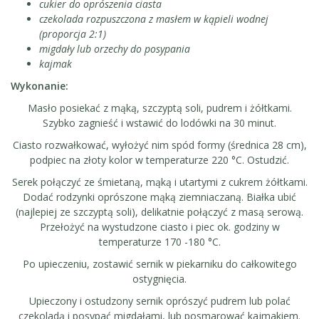
cukier do oprószenia ciasta
czekolada rozpuszczona z masłem w kąpieli wodnej
(proporcja 2:1)
migdały lub orzechy do posypania
kajmak
Wykonanie:
Masło posiekać z mąką, szczyptą soli, pudrem i żółtkami.
Szybko zagnieść i wstawić do lodówki na 30 minut.
Ciasto rozwałkować, wyłożyć nim spód formy (średnica 28 cm),
podpiec na złoty kolor w temperaturze 220 °C. Ostudzić.
Serek połączyć ze śmietaną, mąką i utartymi z cukrem żółtkami.
Dodać rodzynki oprószone mąką ziemniaczaną. Białka ubić
(najlepiej ze szczyptą soli), delikatnie połączyć z masą serową.
Przełożyć na wystudzone ciasto i piec ok. godziny w
temperaturze 170 -180 °C.
Po upieczeniu, zostawić sernik w piekarniku do całkowitego
ostygnięcia.
Upieczony i ostudzony sernik oprószyć pudrem lub polać
czekoladą i posypać migdałami, lub posmarować kajmakiem.