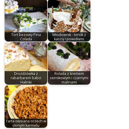
Tort bezowy Pina
Miodownik - torcik z
Colada
kaszą i powidłami
Drożdżówka z
Rolada z kremem
rabarbarem babci
sernikowym i czarnymi
Halinki
malinami
Tarta owsiana orzech w
słonym karmelu