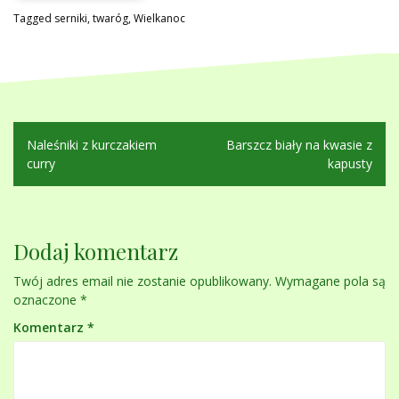
Tagged
serniki
,
twaróg
,
Wielkanoc
Nawigacja
Naleśniki z kurczakiem
Barszcz biały na kwasie z
wpisu
curry
kapusty
Dodaj komentarz
Twój adres email nie zostanie opublikowany.
Wymagane pola są
oznaczone
*
Komentarz
*