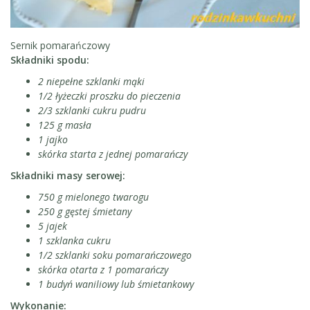
Sernik pomarańczowy
Składniki spodu:
2 niepełne szklanki mąki
1/2 łyżeczki proszku do pieczenia
2/3 szklanki cukru pudru
125 g masła
1 jajko
skórka starta z jednej pomarańczy
Składniki masy serowej:
750 g mielonego twarogu
250 g gęstej śmietany
5 jajek
1 szklanka cukru
1/2 szklanki soku pomarańczowego
skórka otarta z 1 pomarańczy
1 budyń waniliowy lub śmietankowy
Wykonanie: