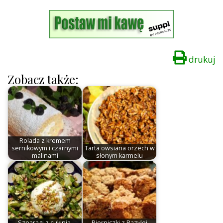
drukuj
Zobacz także:
Rolada z kremem
sernikowym i czarnymi
Tarta owsiana orzech w
malinami
słonym karmelu
Szparagi z cukinią,
Pierniczki z Bazylei