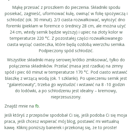
Mąkę przesiać z proszkiem do pieczenia. Składniki spodu
posiekać, zagnieść, uformować kulę, owinąć w folię spożywczą i
schłodzić (ok. 30 minut). 2/3 ciasta rozwałkować, wyłożyć dno
foremki (piekłam w foremce o średnicy 28 cm, ale można użyć
24 cm, wtedy sernik będzie wyższy) i upiec na złoty kolor w
temperaturze 220 °C. Z pozostałej części rozwałkowanego
ciasta wyciąć ciasteczka, które będą ozdobą wierzchu sernika.
Podpieczony spód schłodzić.
Wszystkie składniki masy serowej krótko zmiksować, tylko do
połączenia składników. Przelać (masa jest rzadka) na zimny
spód i piec 60 minut w temperaturze 170 °C. Pod ciasto wstawić
blaszkę z wrzącą wodą (ok. 1 szklanki). Po upieczeniu sernik jest
“galaretowaty”, trzeba go wystudzić i wstawić na 8 -10 godzin
do lodówki, a po schłodzeniu jest idealny – kremowy,
nieprzesuszony.
Znajdź mnie na
fb
.
Jeśli któryś z przepisów spodobał Ci się, jeśli podoba Ci się moja
praca, jeśli chcesz wspierać mój blog, postawić mi wirtualną
kawę. Kliknij poniższy banerek i przekonaj się, że to proste!