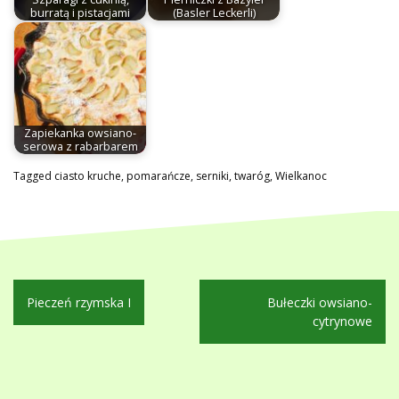
burratą i pistacjami
(Basler Leckerli)
Zapiekanka owsiano-
serowa z rabarbarem
Tagged
ciasto kruche
,
pomarańcze
,
serniki
,
twaróg
,
Wielkanoc
Nawigacja
Pieczeń rzymska I
Bułeczki owsiano-
wpisu
cytrynowe