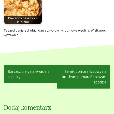
Pieczony naleśnik z
kurkami
Tagged
dania z drobiu
,
dania z wołowiny
,
domowa wędlina
,
Wielkanoc
wytrawnie
Nawigacja
Barszcz biały na kwasie z
Sernik pomarańczowy na
wpisu
kapusty
kruchym pomarańczowym
spodzie
Dodaj komentarz