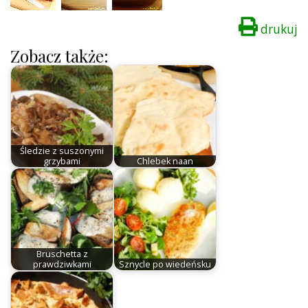
drukuj
Zobacz także:
Śledzie z suszonymi
grzybami
Chlebek naan
Bruschetta z
prawdziwkami
Sznycle po wiedeńsku