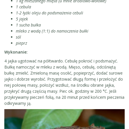
1 kg mieszanego mięsa (u mnie drobiowo-wołowe)
1 cebula
1-2 łyżki oleju do podsmażenia cebuli
5 jajek
1 sucha bułka
mleko z wodą (1:1) do namoczenia bułki
sól
pieprz
Wykonanie:
4 jajka ugotować na półtwardo. Cebulę pokroić i podsmażyć.
Bułkę namoczyć w mleku z wodą. Mięso, cebulę, odciśniętą
bułkę zmielić. Zmieloną masę osolić, popieprzyć, dodać surowe
jajko i dobrze wyrobić. Przygotować długą formę i przełożyć do
niej połowę masy, położyć wzdłuż, na środku obrane jajka,
przykryć drugą częścią masy. Piec ok. godziny w 200 °C. Jeśli
przykrywamy pieczeń folią, na 20 minut przed końcem pieczenia
odkrywamy ją.