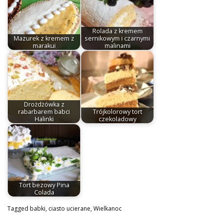
Rolada z kremem
Mazurek z kremem z
sernikowym i czarnymi
marakui
malinami
Drożdżówka z
rabarbarem babci
Trójkolorowy tort
Halinki
czekoladowy
Tort bezowy Pina
Colada
Tagged
babki
,
ciasto ucierane
,
Wielkanoc