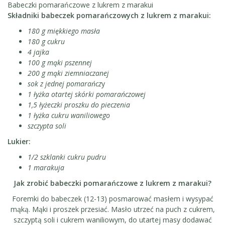
Babeczki pomarańczowe z lukrem z marakui
Składniki babeczek pomarańczowych z lukrem z marakui:
180 g miękkiego masła
180 g cukru
4 jajka
100 g mąki pszennej
200 g mąki ziemniaczanej
sok z jednej pomarańcz
y
1 łyżka otartej skórki pomarańczowej
1,5 łyżeczki proszku do pieczenia
1 łyżka cukru waniliowego
szczypta soli
Lukier:
1/2 szklanki cukru pudru
1 marakuja
Jak zrobić babeczki pomarańczowe z lukrem z marakui?
Foremki do babeczek (12-13) posmarować masłem i wysypać
mąką. Mąki i proszek przesiać. Masło utrzeć na puch z cukrem,
szczyptą soli i cukrem waniliowym, do utartej masy dodawać