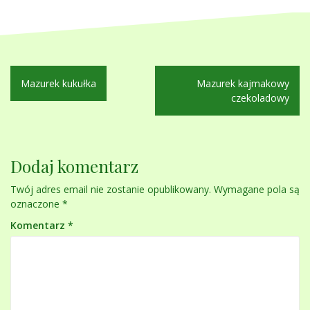
Nawigacja
Mazurek kukułka
Mazurek kajmakowy
wpisu
czekoladowy
Dodaj komentarz
Twój adres email nie zostanie opublikowany.
Wymagane pola są
oznaczone
*
Komentarz
*