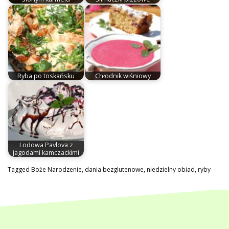
Ryba po toskańsku
Chłodnik wiśniowy
Lodowa Pavlova z
jagodami kamczackimi
Tagged
Boże Narodzenie
,
dania bezglutenowe
,
niedzielny obiad
,
ryby