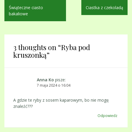
Nawigacja
Świąteczne ciasto
Ciastka z czekoladą
wpisu
bakaliowe
3 thoughts on “
Ryba pod
kruszonką
”
Anna Ko
pisze:
7 maja 2024 o 16:04
A gdzie te ryby z sosem kaparowym, bo nie mogę
znaleźć???
Odpowiedz