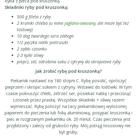
Ryba z pieca pod kruszonką
Składniki ryby pod kruszonką:
500 g fileta z ryby
2 kromki chleba (u mnie
jaglano-owsiany
, ale może być też
tostowy)
10 dag twardego sera żółtego
1/2 pęczka natki pietruszki
2 ząbki czosnku
2-3 łyżki oliwy
pieprz, sól, odrobina soku z cytryny do skropienia ryby
Jak zrobić rybę pod kruszonką?
Piekarnik nastawić na 180 stopni C. Rybę posolić, oprószyć
pieprzem i skropić sokiem z cytryny. Wstawić do lodówki. W tym
czasie pokruszyć chleb, zetrzeć ser, posiekać natkę i przecisnąć
czosnek przez praskę. Wszystkie składniki + oliwę razem
wymieszać. Rybę położyć na tacy piekarnikowej wyłożonej
papierem do pieczenia lub folią aluminiową, posypać kruszonką i
piec w rozgrzanym piekarniku ok. 20 minut. Czas pieczenia jest
przybliżony i zależy od grubości ryby. Mój pstrąg łososiowy nie
był gruby.