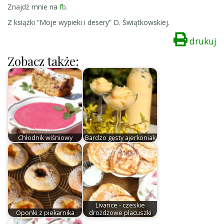
Znajdź mnie na
fb
.
Z książki “Moje wypieki i desery” D. Świątkowskiej.
drukuj
Zobacz także:
Chłodnik wiśniowy
Bardzo gęsty ajerkoniak
Livance - czeskie
Oponki z piekarnika
drożdżowe placuszki