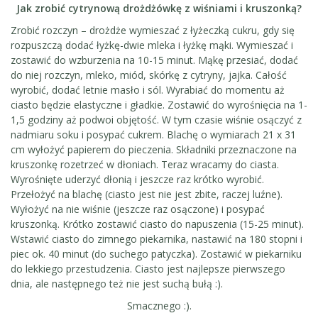
Jak zrobić cytrynową drożdżówkę z wiśniami i kruszonką?
Zrobić rozczyn – drożdże wymieszać z łyżeczką cukru, gdy się
rozpuszczą dodać łyżkę-dwie mleka i łyżkę mąki. Wymieszać i
zostawić do wzburzenia na 10-15 minut. Mąkę przesiać, dodać
do niej rozczyn, mleko, miód, skórkę z cytryny, jajka. Całość
wyrobić, dodać letnie masło i sól. Wyrabiać do momentu aż
ciasto będzie elastyczne i gładkie. Zostawić do wyrośnięcia na 1-
1,5 godziny aż podwoi objętość. W tym czasie wiśnie osączyć z
nadmiaru soku i posypać cukrem. Blachę o wymiarach 21 x 31
cm wyłożyć papierem do pieczenia. Składniki przeznaczone na
kruszonkę rozetrzeć w dłoniach. Teraz wracamy do ciasta.
Wyrośnięte uderzyć dłonią i jeszcze raz krótko wyrobić.
Przełożyć na blachę (ciasto jest nie jest zbite, raczej luźne).
Wyłożyć na nie wiśnie (jeszcze raz osączone) i posypać
kruszonką. Krótko zostawić ciasto do napuszenia (15-25 minut).
Wstawić ciasto do zimnego piekarnika, nastawić na 180 stopni i
piec ok. 40 minut (do suchego patyczka). Zostawić w piekarniku
do lekkiego przestudzenia. Ciasto jest najlepsze pierwszego
dnia, ale następnego też nie jest suchą bułą :).
Smacznego :).