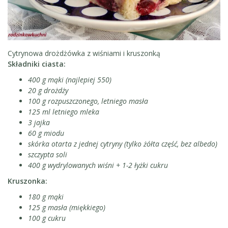
Cytrynowa drożdżówka z wiśniami i kruszonką
Składniki ciasta:
400 g mąki (najlepiej 550)
20 g drożdży
100 g rozpuszczonego, letniego masła
125 ml letniego mleka
3 jajka
60 g miodu
skórka otarta z jednej cytryny (tylko żółta część, bez albedo)
szczypta soli
400 g wydrylowanych wiśni + 1-2 łyżki cukru
Kruszonka:
180 g mąki
125 g masła (miękkiego)
100 g cukru