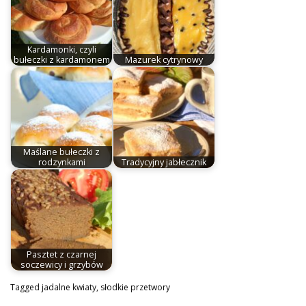
Kardamonki, czyli
bułeczki z kardamonem
Mazurek cytrynowy
Maślane bułeczki z
rodzynkami
Tradycyjny jabłecznik
Pasztet z czarnej
soczewicy i grzybów
Tagged
jadalne kwiaty
,
słodkie przetwory