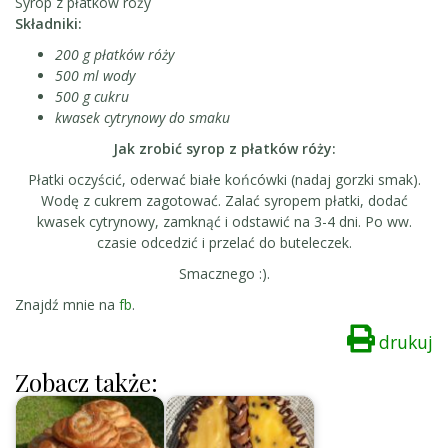
Syrop z płatków róży
Składniki:
200 g płatków róży
500 ml wody
500 g cukru
kwasek cytrynowy do smaku
Jak zrobić syrop z płatków róży:
Płatki oczyścić, oderwać białe końcówki (nadaj gorzki smak).
Wodę z cukrem zagotować. Zalać syropem płatki, dodać
kwasek cytrynowy, zamknąć i odstawić na 3-4 dni. Po ww.
czasie odcedzić i przelać do buteleczek.
Smacznego :).
Znajdź mnie na
fb
.
drukuj
Zobacz także: