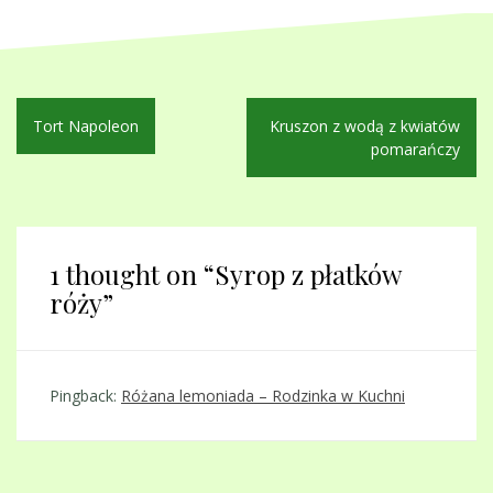
Nawigacja
Tort Napoleon
Kruszon z wodą z kwiatów
wpisu
pomarańczy
1 thought on “
Syrop z płatków
róży
”
Pingback:
Różana lemoniada – Rodzinka w Kuchni